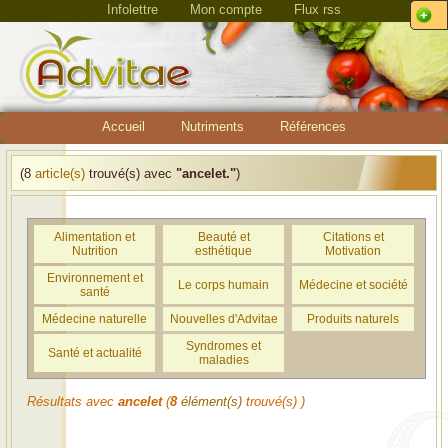
Infolettre
Mon compte
Flux rss
Accueil
Nutriments
Références
(8
article(s)
trouvé(s) avec
"ancelet."
)
Alimentation et
Beauté et
Citations et
Nutrition
esthétique
Motivation
Environnement et
Le corps humain
Médecine et société
santé
Médecine naturelle
Nouvelles d'Advitae
Produits naturels
Syndromes et
Santé et actualité
maladies
Résultats avec
ancelet
(
8
élément(s)
trouvé(s) )