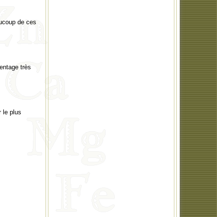
aucoup de ces
centage très
 le plus