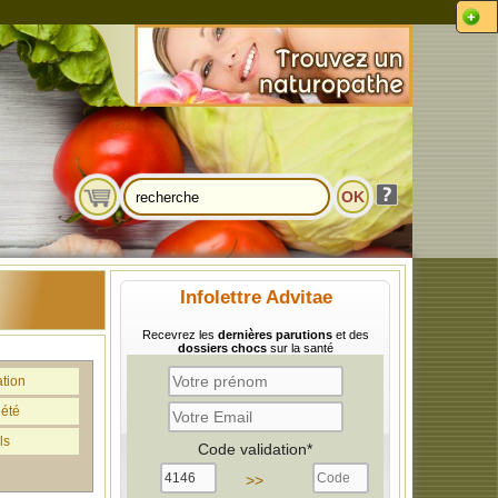
Infolettre Advitae
Recevrez les
dernières parutions
et des
dossiers chocs
sur la santé
ation
iété
ls
Code validation*
>>