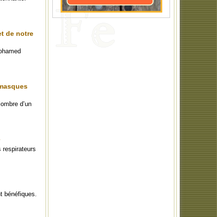
t de notre
 Mohamed
 masques
’ombre d’un
e
 respirateurs
nt bénéfiques.