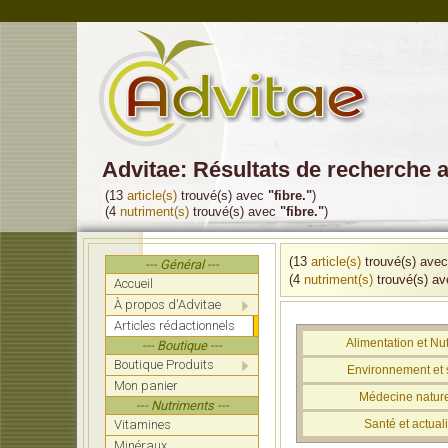
Advitae: Résultats de recherche a
(13
article(s)
trouvé(s) avec
"fibre."
)
(4
nutriment(s)
trouvé(s) avec
"fibre."
)
(13
article(s)
trouvé(s) ave
--- Général ---
(4
nutriment(s)
trouvé(s) a
Accueil
À propos d'Advitae
Articles rédactionnels
Alimentation et Nut
--- Boutique ---
Boutique Produits
Environnement et 
Mon panier
Médecine nature
--- Nutriments ---
Vitamines
Santé et actuali
Minéraux