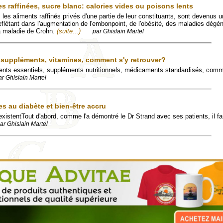
es raffinées, sucre blanc: calories vides ou poisons lents
 les aliments raffinés privés d'une partie de leur constituants, sont devenus 
flétant dans l'augmentation de l'embonpoint, de l'obésité, des maladies dégé
la maladie de Crohn.
(suite...)
par Ghislain Martel
, suppléments, vitamines, comment s'y retrouver?
ments essentiels, suppléments nutritionnels, médicaments standardisés, comm
ar Ghislain Martel
es au diabète et bien-être accru
existentTout d'abord, comme l'a démontré le Dr Strand avec ses patients, il fa
ar Ghislain Martel