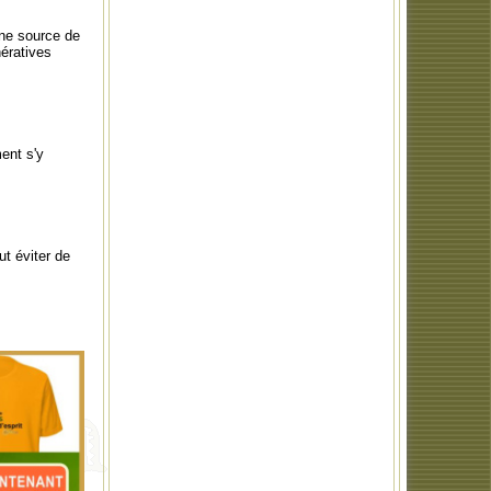
une source de
nératives
ent s'y
ut éviter de