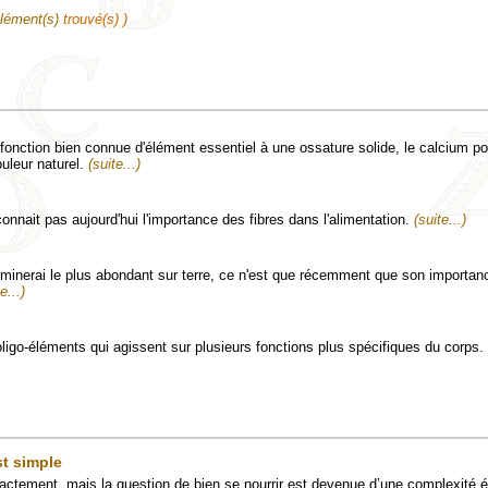
lément(s)
trouvé(s) )
 fonction bien connue d'élément essentiel à une ossature solide, le calcium p
ouleur naturel.
(suite...)
onnait pas aujourd'hui l'importance des fibres dans l'alimentation.
(suite...)
 minerai le plus abondant sur terre, ce n'est que récemment que son importan
e...)
 oligo-éléments qui agissent sur plusieurs fonctions plus spécifiques du corps.
st simple
actement, mais la question de bien se nourrir est devenue d’une complexité 