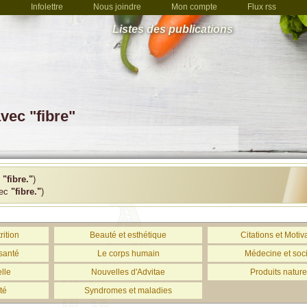
Infolettre
Nous joindre
Mon compte
Flux rss
Listes des publications
vec "fibre"
c
"fibre."
)
vec
"fibre."
)
rition
Beauté et esthétique
Citations et Motiv
santé
Le corps humain
Médecine et soc
lle
Nouvelles d'Advitae
Produits nature
té
Syndromes et maladies