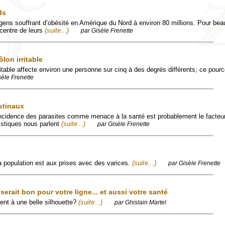
ds
gens souffrant d’obésité en Amérique du Nord à environ 80 millions. Pour be
 centre de leurs
(suite...)
par Gisèle Frenette
lon irritable
itable affecte environ une personne sur cinq à des degrés différents; ce pour
sèle Frenette
stinaux
ncidence des parasites comme menace à la santé est probablement le facteur
tistiques nous parlent
(suite...)
par Gisèle Frenette
 population est aux prises avec des varices.
(suite...)
par Gisèle Frenette
erait bon pour votre ligne... et aussi votre santé
ient à une belle silhouette?
(suite...)
par Ghislain Martel