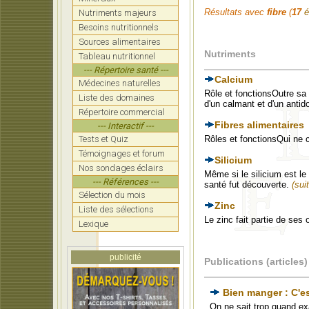
Résultats avec
fibre
(
17
é
Nutriments majeurs
Besoins nutritionnels
Sources alimentaires
Nutriments
Tableau nutritionnel
--- Répertoire santé ---
Calcium
Médecines naturelles
Rôle et fonctionsOutre sa
Liste des domaines
d'un calmant et d'un antid
Répertoire commercial
Fibres alimentaires
--- Interactif ---
Tests et Quiz
Rôles et fonctionsQui ne c
Témoignages et forum
Silicium
Nos sondages éclairs
Même si le silicium est le
--- Références ---
santé fut découverte.
(suit
Sélection du mois
Zinc
Liste des sélections
Le zinc fait partie de ses
Lexique
publicité
Publications (articles)
Bien manger : C'e
On ne sait trop quand ex