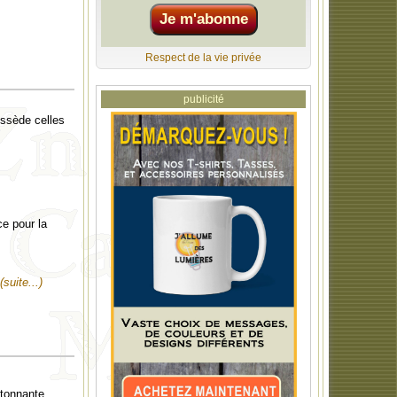
Respect de la vie privée
publicité
ossède celles
ce pour la
(suite...)
étonnante.