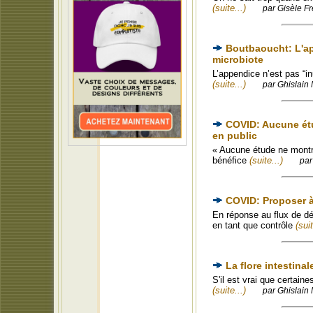
(suite...)
par Gisèle Fr
Boutbaoucht: L'app
microbiote
L’appendice n’est pas “i
(suite...)
par Ghislain 
COVID: Aucune étu
en public
« Aucune étude ne montre
bénéfice
(suite...)
par
COVID: Proposer à
En réponse au flux de dé
en tant que contrôle
(suit
La flore intestinal
S'il est vrai que certain
(suite...)
par Ghislain 