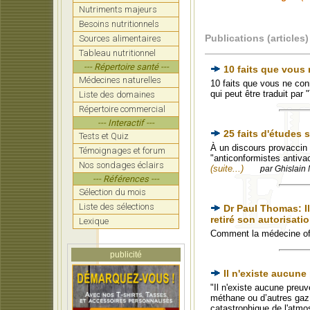
Nutriments majeurs
Besoins nutritionnels
Publications (articles)
Sources alimentaires
Tableau nutritionnel
--- Répertoire santé ---
10 faits que vous
Médecines naturelles
10 faits que vous ne co
qui peut être traduit par
Liste des domaines
Répertoire commercial
--- Interactif ---
25 faits d'études 
Tests et Quiz
À un discours provaccin 
Témoignages et forum
"anticonformistes antivac
Nos sondages éclairs
(suite...)
par Ghislain 
--- Références ---
Sélection du mois
Liste des sélections
Dr Paul Thomas: Il
retiré son autorisatio
Lexique
Comment la médecine off
publicité
Il n'existe aucune
"Il n'existe aucune preu
méthane ou d’autres gaz 
catastrophique de l'atmo