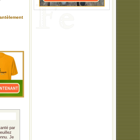
mantèlement
santé par
euillez
onnu. Je