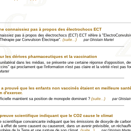
 ne connaissiez pas à propos des électrochocs ECT
nnaissiez pas à propos des électrochocs (ECT) ECT réfère à "ElectroConvuls
 "Thérapie par Convulsion Électrique".
(suite...)
par Ghislain Martel
sur les dérives pharmaceutiques et la vaccination
unilatéral dans les médias, se présente une certaine réponse d'opposition, de
cins" qui proclament que l'information n'est pas claire et la vérité n'est pas fo
Martel
 a prouvé que les enfants non vaccinés étaient en meilleure santé
n d'exercer.
icielle maintient sa position de monopole dominant ?
(suite...)
par Ghislai
 preuve scientifique indiquant que le CO2 cause le climat
ve scientifique convaincante indiquant que les émissions de dioxyde de carbo
à effet de serre causent ou causeront, dans un avenir prévisible, un réchauf
sphère de la Terre et une rupture de son climat.
(suite...)
par Ghislain Marte