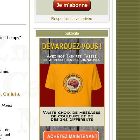
Respect de la vie privée
publicité
ive Therapy"
s
urnie.
. On lui a
n Martel
ne, de
fement
l