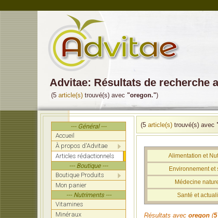
Advitae: Résultats de recherche 
(5
article(s)
trouvé(s) avec
"oregon."
)
(5
article(s)
trouvé(s) avec
--- Général ---
Accueil
À propos d'Advitae
Articles rédactionnels
Alimentation et Nut
--- Boutique ---
Environnement et 
Boutique Produits
Médecine nature
Mon panier
--- Nutriments ---
Santé et actuali
Vitamines
Minéraux
Résultats avec
oregon
(
5