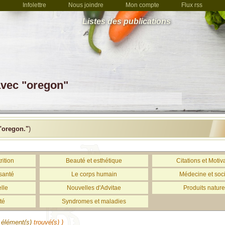
Infolettre
Nous joindre
Mon compte
Flux rss
Listes des publications
avec "oregon"
"oregon."
)
rition
Beauté et esthétique
Citations et Motiv
santé
Le corps humain
Médecine et soc
lle
Nouvelles d'Advitae
Produits nature
té
Syndromes et maladies
élément(s)
trouvé(s) )