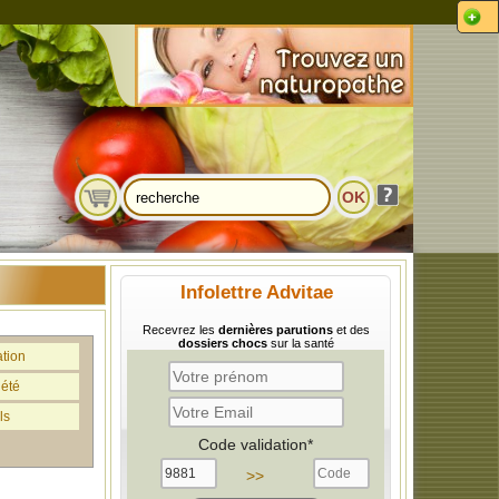
Infolettre Advitae
Recevrez les
dernières parutions
et des
dossiers chocs
sur la santé
ation
iété
ls
Code validation*
>>