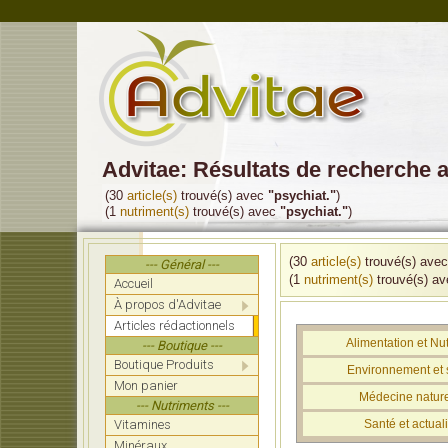
Advitae: Résultats de recherche 
(30
article(s)
trouvé(s) avec
"psychiat."
)
(1
nutriment(s)
trouvé(s) avec
"psychiat."
)
(30
article(s)
trouvé(s) ave
--- Général ---
(1
nutriment(s)
trouvé(s) a
Accueil
À propos d'Advitae
Articles rédactionnels
Alimentation et Nut
--- Boutique ---
Boutique Produits
Environnement et 
Mon panier
Médecine nature
--- Nutriments ---
Vitamines
Santé et actuali
Minéraux