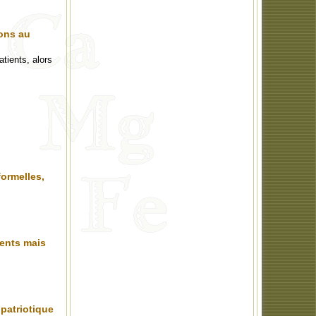
ions au
tients, alors
ormelles,
ents mais
 patriotique