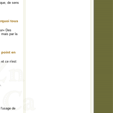
tique, de sens
urquoi tous
eur« Des
, mais par la
 point en
et ce n'est
s.
 l'usage de