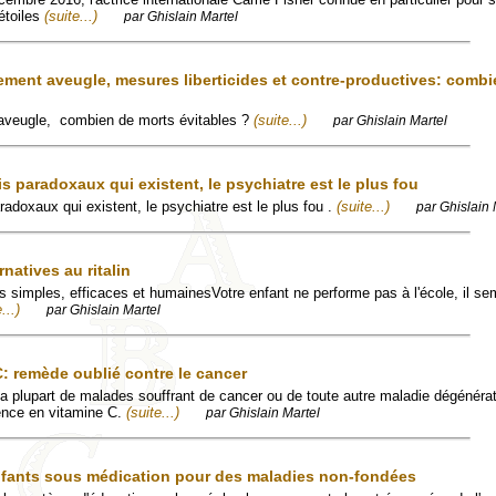
étoiles
(suite...)
par Ghislain Martel
ement aveugle, mesures liberticides et contre-productives: combi
aveugle, combien de morts évitables ?
(suite...)
par Ghislain Martel
s paradoxaux qui existent, le psychiatre est le plus fou
adoxaux qui existent, le psychiatre est le plus fou .
(suite...)
par Ghislain 
natives au ritalin
s simples, efficaces et humainesVotre enfant ne performe pas à l'école, il sem
...)
par Ghislain Martel
C: remède oublié contre le cancer
la plupart de malades souffrant de cancer ou de toute autre maladie dégénéra
ence en vitamine C.
(suite...)
par Ghislain Martel
nfants sous médication pour des maladies non-fondées