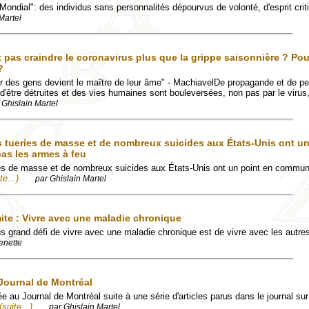
Mondial": des individus sans personnalités dépourvus de volonté, d'esprit cri
Martel
t pas craindre le coronavirus plus que la grippe saisonnière ? Po
?
eur des gens devient le maître de leur âme" - MachiavelDe propagande et de p
 d'être détruites et des vies humaines sont bouleversées, non pas par le virus
 Ghislain Martel
s tueries de masse et de nombreux suicides aux États-Unis ont un
as les armes à feu
ies de masse et de nombreux suicides aux États-Unis ont un point en commun 
te...)
par Ghislain Martel
mite : Vivre avec une maladie chronique
us grand défi de vivre avec une maladie chronique est de vivre avec les autre
enette
u Journal de Montréal
ée au Journal de Montréal suite à une série d'articles parus dans le journal sur
(suite...)
par Ghislain Martel