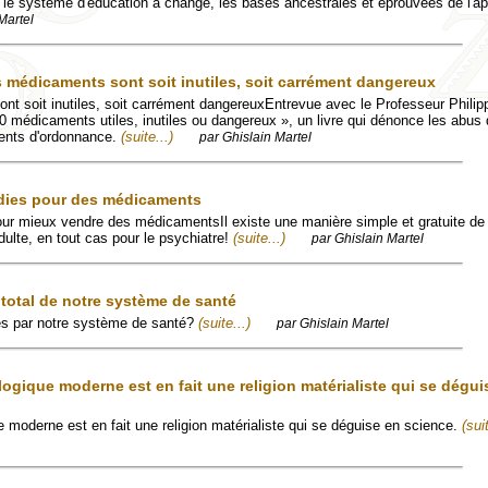
le système d'éducation a changé, les bases ancestrales et éprouvées de l'a
Martel
 médicaments sont soit inutiles, soit carrément dangereux
t soit inutiles, soit carrément dangereuxEntrevue avec le Professeur Philip
00 médicaments utiles, inutiles ou dangereux », un livre qui dénonce les abus
ments d'ordonnance.
(suite...)
par Ghislain Martel
adies pour des médicaments
ur mieux vendre des médicamentsIl existe une manière simple et gratuite de
adulte, en tout cas pour le psychiatre!
(suite...)
par Ghislain Martel
 total de notre système de santé
és par notre système de santé?
(suite...)
par Ghislain Martel
logique moderne est en fait une religion matérialiste qui se dégui
e moderne est en fait une religion matérialiste qui se déguise en science.
(suit