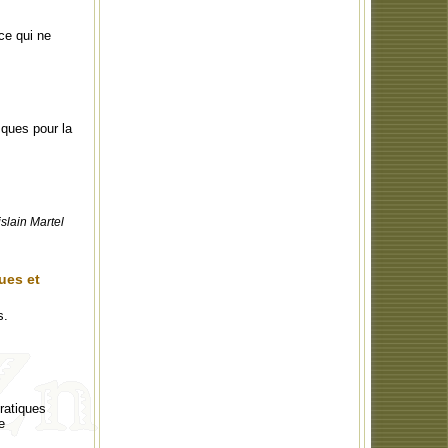
ce qui ne
sques pour la
slain Martel
ues et
s.
ratiques
e