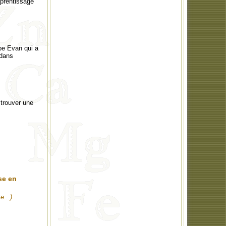
pprentissage
pe Evan qui a
 dans
 trouver une
se en
e...)