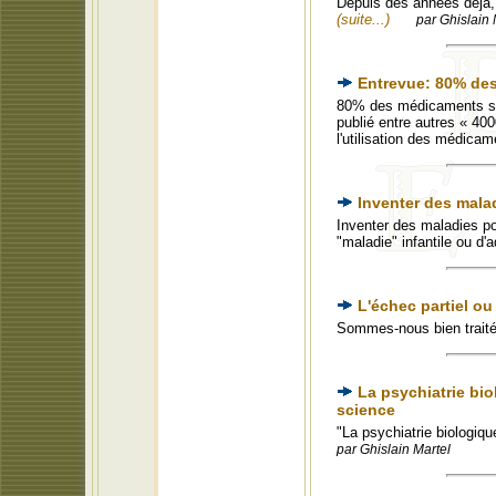
Depuis des années déjà, 
(suite...)
par Ghislain 
Entrevue: 80% des
80% des médicaments son
publié entre autres « 40
l'utilisation des médica
Inventer des mal
Inventer des maladies po
"maladie" infantile ou d'
L'échec partiel ou
Sommes-nous bien trait
La psychiatrie bio
science
"La psychiatrie biologiqu
par Ghislain Martel