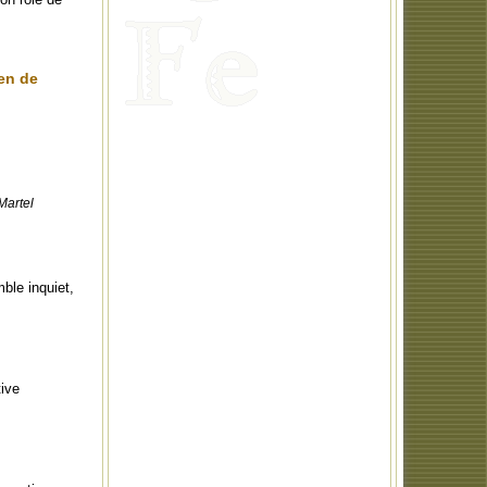
en de
Martel
ble inquiet,
tive