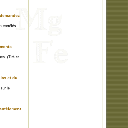
, demandez-
s corrélés
aments
es. (Tiré et
ias et du
sur le
mantèlement