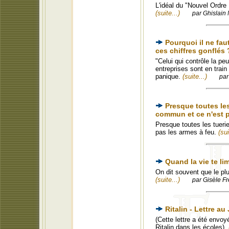
L'idéal du "Nouvel Ordre 
(suite...)
par Ghislain 
Pourquoi il ne fau
ces chiffres gonflés 
"Celui qui contrôle la p
entreprises sont en train
panique.
(suite...)
par
Presque toutes le
commun et ce n'est p
Presque toutes les tuer
pas les armes à feu.
(sui
Quand la vie te li
On dit souvent que le pl
(suite...)
par Gisèle Fr
Ritalin - Lettre a
(Cette lettre a été envoy
Ritalin dans les écoles).