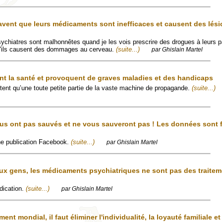
avent que leurs médicaments sont inefficaces et causent des lés
chiatres sont malhonnêtes quand je les vois prescrire des drogues à leurs pa
qu'ils causent des dommages au cerveau.
(suite...)
par Ghislain Martel
ent la santé et provoquent de graves maladies et des handicaps
ent qu’une toute petite partie de la vaste machine de propagande.
(suite...)
us ont pas sauvés et ne vous sauveront pas ! Les données sont f
'une publication Facebook.
(suite...)
par Ghislain Martel
x gens, les médicaments psychiatriques ne sont pas des traitem
dication.
(suite...)
par Ghislain Martel
t mondial, il faut éliminer l'individualité, la loyauté familiale et