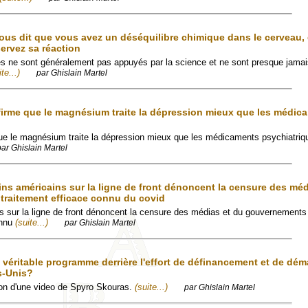
vous dit que vous avez un déséquilibre chimique dans le cerveau
servez sa réaction
es ne sont généralement pas appuyés par la science et ne sont presque jamai
ite...)
par Ghislain Martel
ffirme que le magnésium traite la dépression mieux que les médic
que le magnésium traite la dépression mieux que les médicaments psychiatriqu
par Ghislain Martel
ns américains sur la ligne de front dénoncent la censure des méd
traitement efficace connu du covid
 sur la ligne de front dénoncent la censure des médias et du gouvernements 
onnu
(suite...)
par Ghislain Martel
e véritable programme derrière l'effort de définancement et de dé
s-Unis?
tion d'une video de Spyro Skouras.
(suite...)
par Ghislain Martel