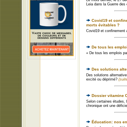
Leia dans la Guerre des 
Covid19 et confin
morts évitables ?
Covid19 et confinement 
De tous les emploi
« De tous les emplois par
Des solutions alter
Des solutions alternative
excité ou déprimé?
(suite
Dossier vitamine 
Selon certaines études, 
chronique ont une défici
Éducation: nos e