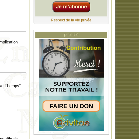
Respect de la vie privée
publicité
mplication
ive Therapy"
son rôle de