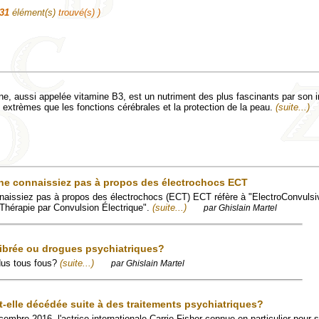
31
élément(s)
trouvé(s) )
ne, aussi appelée vitamine B3, est un nutriment des plus fascinants par son i
extrèmes que les fonctions cérébrales et la protection de la peau.
(suite...)
 ne connaissiez pas à propos des électrochocs ECT
nnaissiez pas à propos des électrochocs (ECT) ECT réfère à "ElectroConvuls
 "Thérapie par Convulsion Électrique".
(suite...)
par Ghislain Martel
librée ou drogues psychiatriques?
dus tous fous?
(suite...)
par Ghislain Martel
it-elle décédée suite à des traitements psychiatriques?
cembre 2016, l'actrice internationale Carrie Fisher connue en particulier pour 