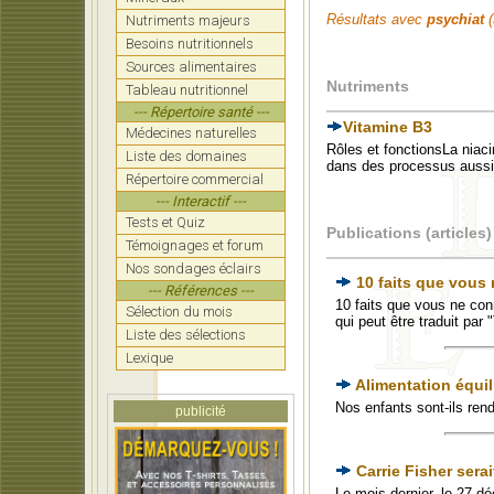
Résultats avec
psychiat
(
Nutriments majeurs
Besoins nutritionnels
Sources alimentaires
Nutriments
Tableau nutritionnel
--- Répertoire santé ---
Vitamine B3
Médecines naturelles
Rôles et fonctionsLa niaci
Liste des domaines
dans des processus aussi 
Répertoire commercial
--- Interactif ---
Tests et Quiz
Publications (articles)
Témoignages et forum
Nos sondages éclairs
10 faits que vous
--- Références ---
10 faits que vous ne co
Sélection du mois
qui peut être traduit par
Liste des sélections
Lexique
Alimentation équi
Nos enfants sont-ils ren
publicité
Carrie Fisher sera
Le mois dernier, le 27 dé