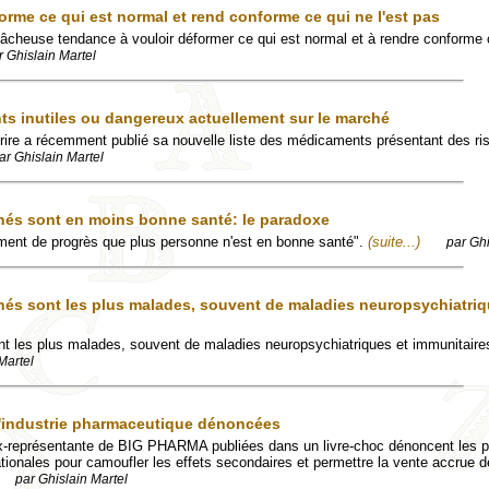
orme ce qui est normal et rend conforme ce qui ne l'est pas
 fâcheuse tendance à vouloir déformer ce qui est normal et à rendre conforme 
r Ghislain Martel
s inutiles ou dangereux actuellement sur le marché
ire a récemment publié sa nouvelle liste des médicaments présentant des ri
ar Ghislain Martel
nés sont en moins bonne santé: le paradoxe
ement de progrès que plus personne n'est en bonne santé".
(suite...)
par Ghi
nés sont les plus malades, souvent de maladies neuropsychiatriq
t les plus malades, souvent de maladies neuropsychiatriques et immunitaire
Martel
l'industrie pharmaceutique dénoncées
x-représentante de BIG PHARMA publiées dans un livre-choc dénoncent les p
tionales pour camoufler les effets secondaires et permettre la vente accrue d
par Ghislain Martel