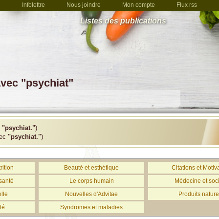
Infolettre
Nous joindre
Mon compte
Flux rss
Listes des publications
avec "psychiat"
c
"psychiat."
)
vec
"psychiat."
)
rition
Beauté et esthétique
Citations et Motiv
santé
Le corps humain
Médecine et soc
lle
Nouvelles d'Advitae
Produits nature
té
Syndromes et maladies