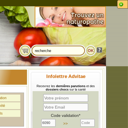
Infolettre Advitae
Recevrez les
dernières parutions
et des
dossiers chocs
sur la santé
ation
iété
ls
Code validation*
>>