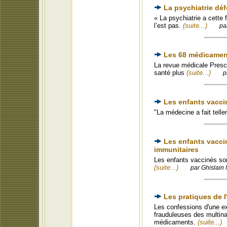
La psychiatrie déf
« La psychiatrie a cette
l’est pas.
(suite...)
pa
Les 68 médicament
La revue médicale Prescr
santé plus
(suite...)
p
Les enfants vacci
"La médecine a fait tell
Les enfants vacci
immunitaires
Les enfants vaccinés son
(suite...)
par Ghislain 
Les pratiques de 
Les confessions d'une e
frauduleuses des multina
médicaments.
(suite...)