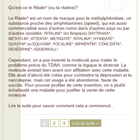
Qu'est-ce le Ritalin* (ou la ritaline)?
Le Ritalin* est un nom de marque pour le méthylphénidate, un
substance proche des amphétamines (speed), qui est aussi
commercialisé sous d'autres noms dans d'autres pays ou par
d'autres sociétés:
RITALINE* (en Belgique), DAYTRANA*,
METHYLIN*, ATTENTA*, METADATE*, RITALINA*, HYNIDATE*,
QUASYM* ou EQUASIM*, FOCALINE*, BIPHENTIN*, CONCERTA*,
DEXÉDRINE*, ADDERRALL*.
Cependant, on a pas inventé la molécule pour traiter le
problème précis du TDAH, comme la logique le dicterait. La
molécule existait bien avant son affiliation avec cette maladie.
Elle avait d'abord été créée pour combattre la dépression et la
narcolepsie, mais cet usage a été abandonné, faute de
succès. Pour pouvoir profiter de cette invention, on a plutôt
échafaudé une maladie pour justifier la vente de cette
molécule
Lire la suite pour savoir comment cela a commencé...
1
2
3
Lire la suite »