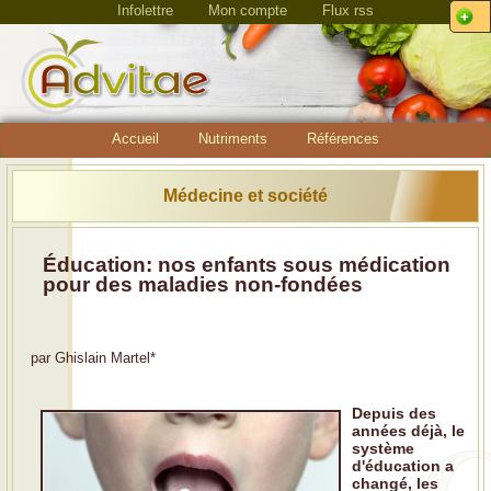
Infolettre
Mon compte
Flux rss
Accueil
Nutriments
Références
Médecine et société
Éducation: nos enfants sous médication
pour des maladies non-fondées
par
Ghislain Martel
*
Depuis des
années déjà, le
système
d'éducation a
changé, les