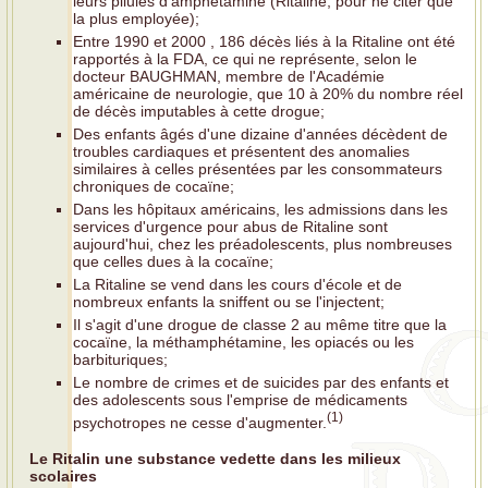
leurs pilules d'amphétamine (Ritaline, pour ne citer que
la plus employée);
Entre 1990 et 2000 , 186 décès liés à la Ritaline ont été
rapportés à la FDA, ce qui ne représente, selon le
docteur BAUGHMAN, membre de l'Académie
américaine de neurologie, que 10 à 20% du nombre réel
de décès imputables à cette drogue;
Des enfants âgés d'une dizaine d'années décèdent de
troubles cardiaques et présentent des anomalies
similaires à celles présentées par les consommateurs
chroniques de cocaïne;
Dans les hôpitaux américains, les admissions dans les
services d'urgence pour abus de Ritaline sont
aujourd'hui, chez les préadolescents, plus nombreuses
que celles dues à la cocaïne;
La Ritaline se vend dans les cours d'école et de
nombreux enfants la sniffent ou se l'injectent;
Il s'agit d'une drogue de classe 2 au même titre que la
cocaïne, la méthamphétamine, les opiacés ou les
barbituriques;
Le nombre de crimes et de suicides par des enfants et
des adolescents sous l'emprise de médicaments
(1)
psychotropes ne cesse d'augmenter.
Le Ritalin une substance vedette dans les milieux
scolaires