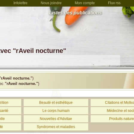
Infolettre
Nous joindre
Mon compte
Flux rss
Listes des publications
avec "rAveil nocturne"
"rAveil nocturne."
)
vec
"rAveil nocturne."
)
rition
Beauté et esthétique
Citations et Motiv
santé
Le corps humain
Médecine et soc
lle
Nouvelles d'Advitae
Produits nature
té
Syndromes et maladies