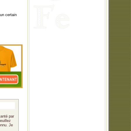
un certain
santé par
euillez
onnu. Je