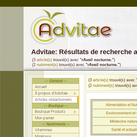
Advitae: Résultats de recherche 
(3
article(s)
trouvé(s) avec
"rAveil nocturne."
)
(2
nutriment(s)
trouvé(s) avec
"rAveil nocturne."
)
(3
article(s)
trouvé(s) avec
--- Général ---
(2
nutriment(s)
trouvé(s) a
Accueil
À propos d'Advitae
Articles rédactionnels
Alimentation et Nut
--- Boutique ---
Boutique Produits
Environnement et 
Mon panier
Médecine nature
--- Nutriments ---
Vitamines
Santé et actuali
Minéraux