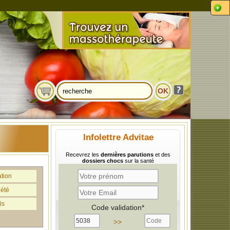
Infolettre Advitae
Recevrez les
dernières parutions
et des
dossiers chocs
sur la santé
ation
iété
ls
Code validation*
>>