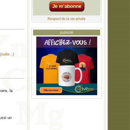
Respect de la vie privée
publicité
(suite...)
oins, la
ussi un