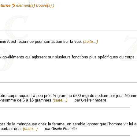
cturne
(
5
élément(s)
trouvé(s) )
mine A est reconnue pour son action sur la vue.
(suite...)
 oligo-éléments qui agissent sur plusieurs fonctions plus spécifiques du corps.
otre corps requiert à peu près ½ gramme (500 mg) de sodium par jour. Néanm
consomme de 6 à 18 grammes
(suite...)
par Gisèle Frenette
d cas de la ménopause chez la femme, on semble ignorer que l’homme vit lui a
portant dont
(suite...)
par Gisèle Frenette