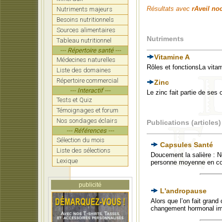
Résultats avec
rAveil no
Nutriments majeurs
Besoins nutritionnels
Sources alimentaires
Nutriments
Tableau nutritionnel
--- Répertoire santé ---
Vitamine A
Médecines naturelles
Rôles et fonctionsLa vita
Liste des domaines
Répertoire commercial
Zinc
--- Interactif ---
Le zinc fait partie de ses
Tests et Quiz
Témoignages et forum
Nos sondages éclairs
Publications (articles)
--- Références ---
Sélection du mois
Capsules Santé
Liste des sélections
Doucement la salière : N
Lexique
personne moyenne en 
publicité
L'andropause
Alors que l’on fait gran
changement hormonal im