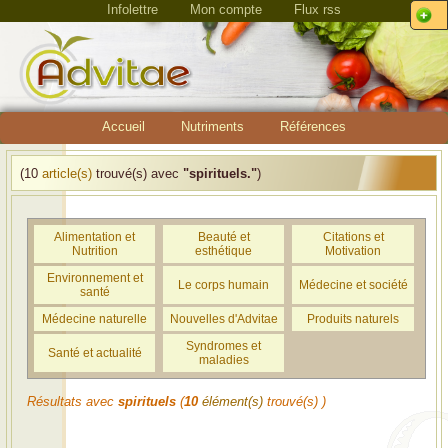
Infolettre
Mon compte
Flux rss
Accueil
Nutriments
Références
(10
article(s)
trouvé(s) avec
"spirituels."
)
Alimentation et
Beauté et
Citations et
Nutrition
esthétique
Motivation
Environnement et
Le corps humain
Médecine et société
santé
Médecine naturelle
Nouvelles d'Advitae
Produits naturels
Syndromes et
Santé et actualité
maladies
Résultats avec
spirituels
(
10
élément(s)
trouvé(s) )