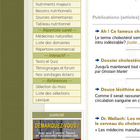
Nutriments majeurs
Besoins nutritionnels
Publications (articles)
Sources alimentaires
Tableau nutritionnel
--- Répertoire santé ---
Ah ! Ce fameux cho
Médecines naturelles
Le terme cholestérol sem
intru indésirable?
(suite..
Liste des domaines
Répertoire commercial
--- Interactif ---
Dossier cholestéro
Tests et Quiz
Jusqu'à maintenant tout ét
Témoignages et forum
par Ghislain Martel
Nos sondages éclairs
--- Références ---
Sélection du mois
Douce lécithine au
Liste des sélections
Comme il serait rassurant
Lexique
circulation sanguine en 
publicité
Dr. Wallach: Les m
le cerveau du choles
« Les médecins manufactu