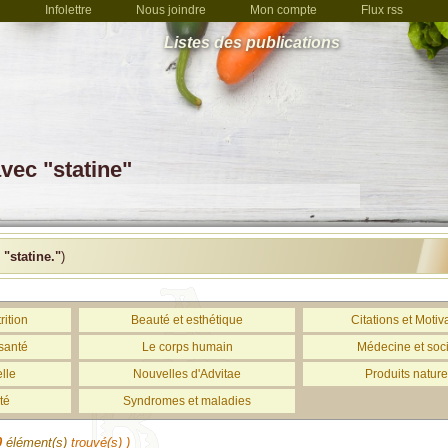
Infolettre
Nous joindre
Mon compte
Flux rss
Listes des publications
vec "statine"
c
"statine."
)
rition
Beauté et esthétique
Citations et Motiv
santé
Le corps humain
Médecine et soc
lle
Nouvelles d'Advitae
Produits nature
té
Syndromes et maladies
0
élément(s)
trouvé(s) )