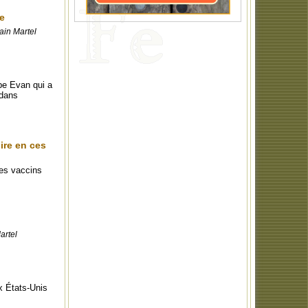
ie
ain Martel
pe Evan qui a
 dans
oire en ces
es vaccins
artel
x États-Unis