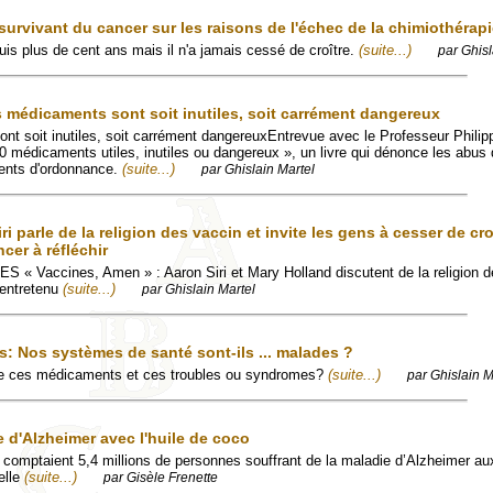
urvivant du cancer sur les raisons de l'échec de la chimiothérap
is plus de cent ans mais il n'a jamais cessé de croître.
(suite...)
par Ghisl
 médicaments sont soit inutiles, soit carrément dangereux
t soit inutiles, soit carrément dangereuxEntrevue avec le Professeur Philip
00 médicaments utiles, inutiles ou dangereux », un livre qui dénonce les abus
ments d'ordonnance.
(suite...)
par Ghislain Martel
ri parle de la religion des vaccin et invite les gens à cesser de cr
cer à réfléchir
Vaccines, Amen » : Aaron Siri et Mary Holland discutent de la religion d
 entretenu
(suite...)
par Ghislain Martel
s: Nos systèmes de santé sont-ils ... malades ?
tre ces médicaments et ces troubles ou syndromes?
(suite...)
par Ghislain M
e d'Alzheimer avec l'huile de coco
s comptaient 5,4 millions de personnes souffrant de la maladie d’Alzheimer au
elle
(suite...)
par Gisèle Frenette