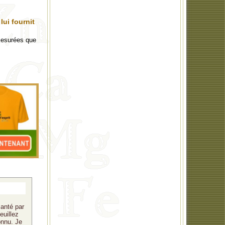
lui fournit
mesurées que
santé par
euillez
onnu. Je