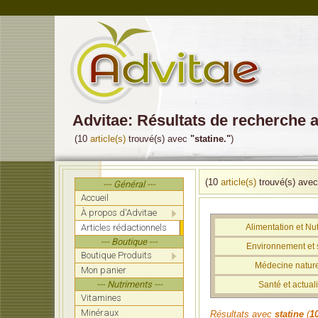
Advitae: Résultats de recherche a
(10
article(s)
trouvé(s) avec
"statine."
)
(10
article(s)
trouvé(s) ave
--- Général ---
Accueil
À propos d'Advitae
Articles rédactionnels
Alimentation et Nut
--- Boutique ---
Environnement et 
Boutique Produits
Médecine nature
Mon panier
--- Nutriments ---
Santé et actuali
Vitamines
Minéraux
Résultats avec
statine
(
1