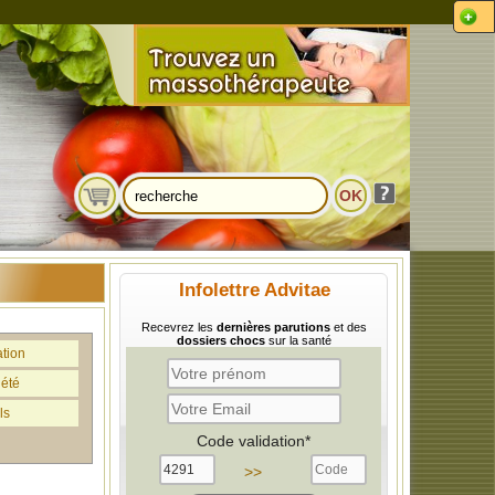
Infolettre Advitae
Recevrez les
dernières parutions
et des
dossiers chocs
sur la santé
ation
iété
ls
Code validation*
>>