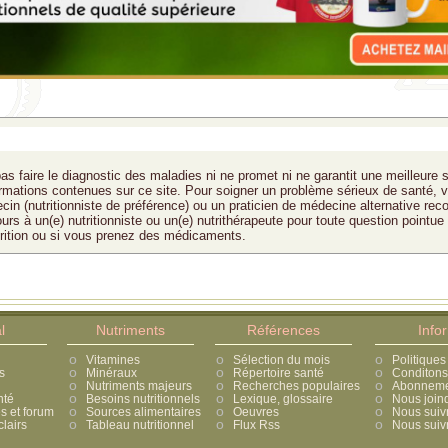
as faire le diagnostic des maladies ni ne promet ni ne garantit une meilleure 
formations contenues sur ce site. Pour soigner un problème sérieux de santé, v
cin (nutritionniste de préférence) ou un praticien de médecine alternative rec
ours à un(e) nutritionniste ou un(e) nutrithérapeute pour toute question pointue
trition ou si vous prenez des médicaments.
l
Nutriments
Références
Info
Vitamines
Sélection du mois
Politiques
s
Minéraux
Répertoire santé
Conditons 
Nutriments majeurs
Recherches populaires
Abonnement
nté
Besoins nutritionnels
Lexique, glossaire
Nous join
 et forum
Sources alimentaires
Oeuvres
Nous suiv
lairs
Tableau nutritionnel
Flux Rss
Nous suivr