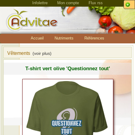
Infolettre
Mon compte
Flux rss
Accueil
Nutriments
Références
Vêtements
(voir plus)
T-shirt vert olive 'Questionnez tout'