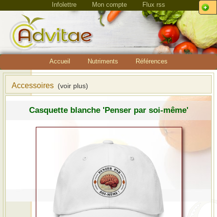
Infolettre
Mon compte
Flux rss
Accueil
Nutriments
Références
Accessoires
(voir plus)
Casquette blanche 'Penser par soi-même'