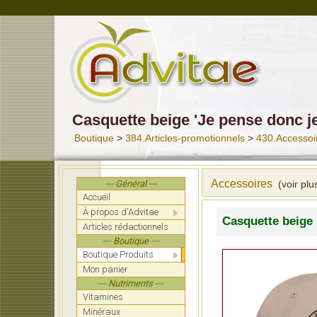
Casquette beige 'Je pense donc je
Boutique
>
384.Articles-promotionnels
>
430.Accessoi
Accessoires
--- Général ---
(voir plu
Accueil
À propos d'Advitae
Casquette beige 
Articles rédactionnels
--- Boutique ---
Boutique Produits
Mon panier
--- Nutriments ---
Vitamines
Minéraux