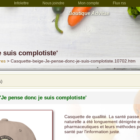
Infolettre
Nous joindre
Mon compte
Flux rss
Boutique Advitae
 suis complotiste'
res
> Casquette-beige-Je-pense-donc-je-suis-complotiste.10702.htm
s)
'Je pense donc je suis complotiste'
Casquette de quallité. La santé passe 
naturelle a été longuement dénigrée et
pharmaceutiques et leurs méthodes peu
santé par l'information juste.