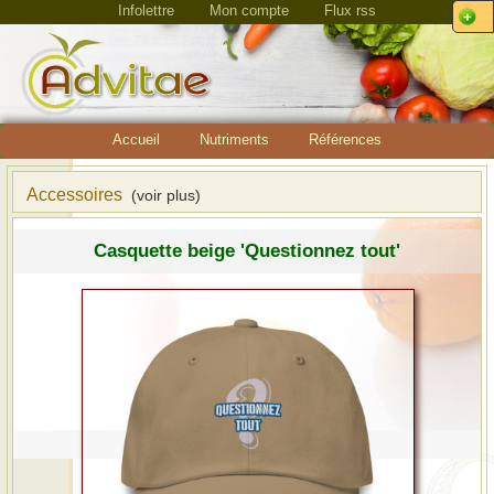
Infolettre
Mon compte
Flux rss
Accueil
Nutriments
Références
Accessoires
(voir plus)
Casquette beige 'Questionnez tout'