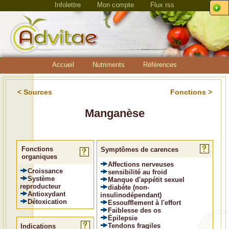
Infolettre
Mon compte
Flux rss
Accueil
Nutriments
Références
< Sources
Fonctions >
Manganèse
Fonctions
Symptômes de carences
organiques
Affections nerveuses
Croissance
sensibilité au froid
Système
Manque d'appétit sexuel
reproducteur
diabète (non-
Antioxydant
insulinodépendant)
Détoxication
Essoufflement à l'effort
Faiblesse des os
Épilepsie
Tendons fragiles
Indications