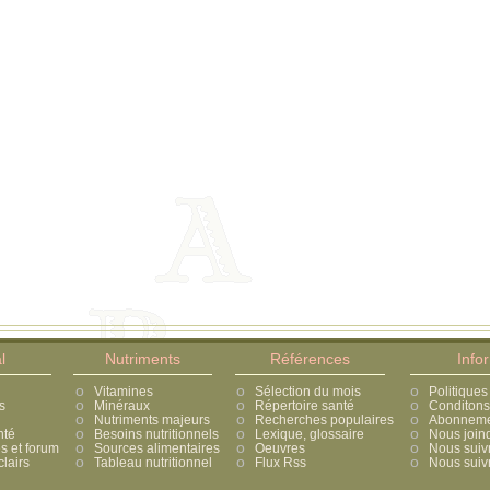
l
Nutriments
Références
Info
Vitamines
Sélection du mois
Politiques
s
Minéraux
Répertoire santé
Conditons 
Nutriments majeurs
Recherches populaires
Abonnement
nté
Besoins nutritionnels
Lexique, glossaire
Nous join
 et forum
Sources alimentaires
Oeuvres
Nous suiv
lairs
Tableau nutritionnel
Flux Rss
Nous suivr