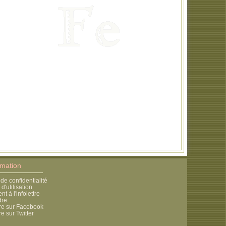
rmation
 de confidentialité
d'utilisation
 à l'infolettre
dre
re sur Facebook
e sur Twitter