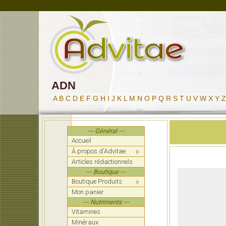
ADN
A
B
C
D
E
F
G
H
I
J
K
L
M
N
O
P
Q
R
S
T
U
V
W
X
Y
Z
--- Général ---
Accueil
À propos d'Advitae
Articles rédactionnels
--- Boutique ---
Boutique Produits
Mon panier
--- Nutriments ---
Vitamines
Minéraux