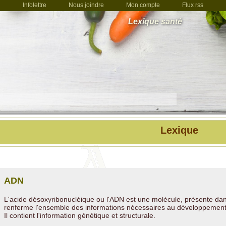
Infolettre
Nous joindre
Mon compte
Flux rss
Lexique santé
Lexique
ADN
L'acide désoxyribonucléique ou l'ADN est une molécule, présente dans 
renferme l'ensemble des informations nécessaires au développement
Il contient l'information génétique et structurale.