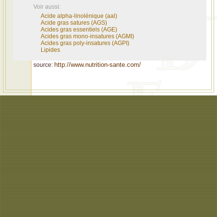
Voir aussi:
Acide alpha-linolénique (aal)
Acide gras satures (AGS)
Acides gras essentiels (AGE)
Acides gras mono-insatures (AGMI)
Acides gras poly-insatures (AGPI)
Lipides
http://www.nutrition-sante.com/
source: