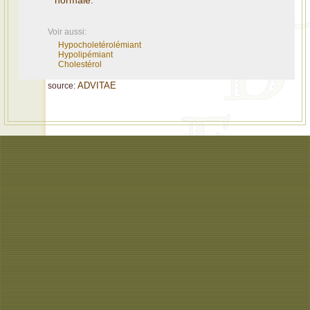
normale.
Voir aussi:
Hypocholetérolémiant
Hypolipémiant
Cholestérol
ADVITAE
source: