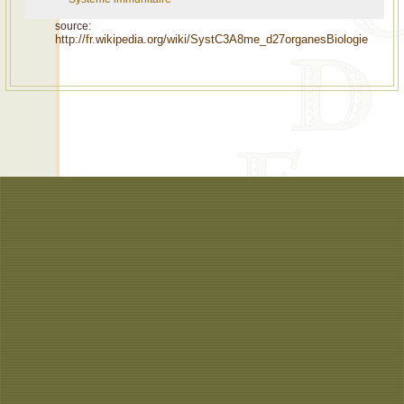
source:
http://fr.wikipedia.org/wiki/SystC3A8me_d27organesBiologie