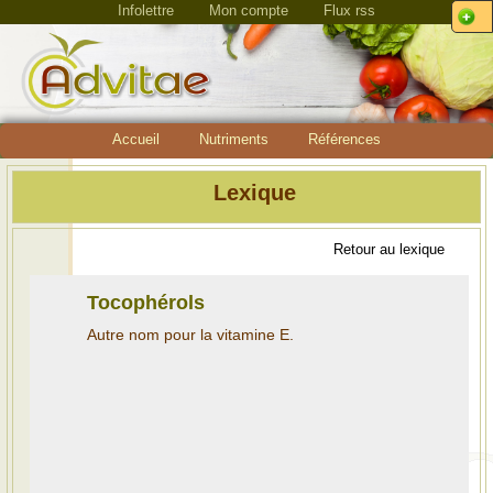
Infolettre
Mon compte
Flux rss
Accueil
Nutriments
Références
Lexique
Retour au lexique
Tocophérols
Autre nom pour la vitamine E.