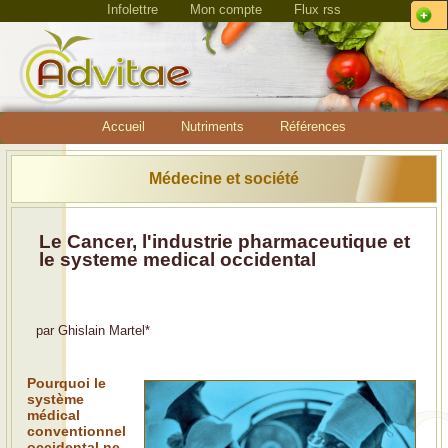
Infolettre
Mon compte
Flux rss
Accueil
Nutriments
Références
Médecine et société
Le Cancer, l'industrie pharmaceutique et
le systeme medical occidental
par
Ghislain Martel
*
Pourquoi le
système
médical
conventionnel
occidental ne