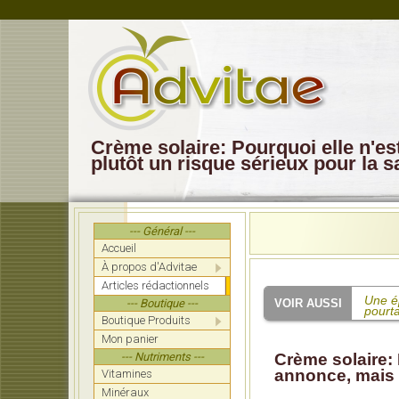
Crème solaire: Pourquoi elle n'es
plutôt un risque sérieux pour la s
--- Général ---
Accueil
À propos d'Advitae
Articles rédactionnels
Une é
--- Boutique ---
pourta
Boutique Produits
Mon panier
Les v
formel
--- Nutriments ---
Crème solaire: 
annonce, mais p
Vitamines
Une in
infant
Minéraux