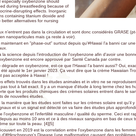
especially oxybenzone should
ded during breastfeeding because of
ocrine-disrupting effects. Inorganic
s containing titanium dioxide and
better alternatives for nursing
aux n'entrent pas dans la circulation et sont donc considérés GRASE (pt-
 en nanoparticules mais ça reste à voir).
maintenant en "phase-out" surtout depuis qu'#Hawaï l'a banni car une
aux.
à la science depuis l'introduction de l'oxybenzone afin d'avoir une bon
L'oxybenzone est encore approuvé par Santé Canada par contre.
se dégrade en oxybenzone, est-ce que l'Hawaï l'a banni aussi? Oui, ex
 a été ajouté le 1er janvier 2023. Ça veut dire que la crème Hawaiian Tr
st pas acceptée à Hawaï !
les effets trouvés dans les études animales et in vitro ne se reproduise
 pas tout à fait exact. Il y a un manque d'étude à long terme chez les 
erte que les produits chimiques des crèmes solaires entrent dans le sa
ats de nouvelles études.
la manière que les études sont faites sur les crèmes solaire est qu'il y
ignaux et si un signal est détecté on va faire des études plus approfond
e l'oxybenzone et l'infertilité masculine / qualité du sperme. Ceci est r
 depuis au moins 10 ans et ce à des niveaux sanguins en bas de ceux 
rème sur toute la peau. [4][5]
écouvert en 2019 est la correlation entre l'oxybenzone dans les femme
u d'#Hirschsprung's Disease (une malformation causant des problèmes 