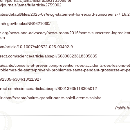
om/journals/jama/fullarticle/2733085 et
/journals/jama/fullarticle/2759002
sites/default/files/2025-07/ewg-statement-for-record-sunscreens-7.16.2
m.nih.gov/books/NBK621060/
ine.org/news-and-advocacy/news-room/2016/some-sunscreen-ingredien
ion
r.com/article/10.1007/s40572-025-00492-9
irect.com/science/article/abs/pii/S0890623818305835
a/sante/conseils-et-prevention/prevention-des-accidents-des-lesions-e
problemes-de-sante/prevenir-problemes-sante-pendant-grossesse-et-pe
m/2305-6304/13/11/927
irect.com/science/article/abs/pii/S0013935118305012
dir.com/fr/sante/naitre-grandir-sante-soleil-creme-solaire
Publié l