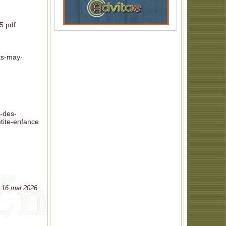
5.pdf
ts-may-
t-des-
tite-enfance
e 16 mai 2026