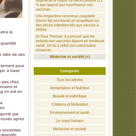
augmente le risque de décès jusquà 112
% par rapport aux nourrissons non
vaccinés
Une inspectrice reconnue coupable
d'avoir fait son travail en enquêtant sur
des décès infantiles liés aux vaccins à
ARNm
etre le
Dr Paul Thomas: Il a prouvé que les
enfants non vaccinés étaient en meilleure
 quantité
santé. On lui a retiré son autorisation
d'exercer.
ne idée de ses
Médecine et société (+)
actement pour
opic à base
Categories
Tous les articles
nt pas chez
humains et
Alimentation et Nutrition
ng on est en
Beauté et esthétique
 a
Citations et Motivation
ies.
Environnement et santé
apporté par
trouvés après
Le corps humain
Médecine et société
s enceintes
digestifs