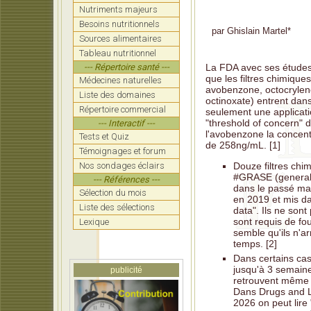
Nutriments majeurs
Hulsc
rappo
Besoins nutritionnels
par
Ghislain Martel
*
Sources alimentaires
Dr Pau
Tableau nutritionnel
lui a 
--- Répertoire santé ---
La FDA avec ses étude
Tetano
que les filtres chimiqu
Médecines naturelles
préten
avobenzone, octocrylene
Liste des domaines
octinoxate) entrent dans
Lalo:
Répertoire commercial
seulement une applicati
pandém
"threshold of concern"
--- Interactif ---
l'avobenzone la concent
Tests et Quiz
Les vr
de mi
de 258ng/mL. [1]
Témoignages et forum
Nos sondages éclairs
Douze filtres chi
Boutba
notre 
#GRASE (generall
--- Références ---
dans le passé mai
Sélection du mois
Entrev
en 2019 et mis da
ces pr
Liste des sélections
data". Ils ne son
sont requis de fou
Lexique
semble qu'ils n'a
temps. [2]
Dans certains cas
jusqu'à 3 semaine
publicité
retrouvent même d
Dans Drugs and L
2026 on peut lire