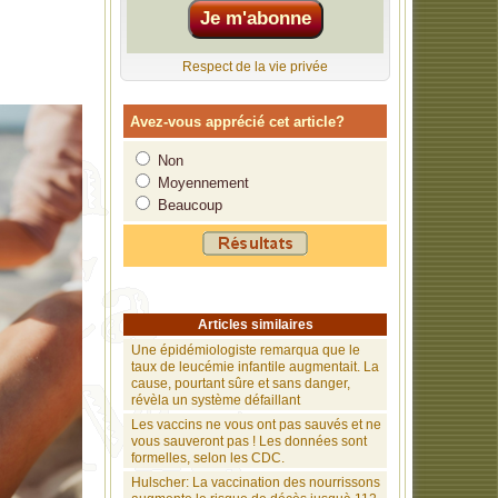
uà 112 % par
Respect de la vie privée
re santé. On
 les
Avez-vous apprécié cet article?
Non
es
Moyennement
Beaucoup
e autre forme
unité et de
 de croire en
Articles similaires
Une épidémiologiste remarqua que le
taux de leucémie infantile augmentait. La
cause, pourtant sûre et sans danger,
révèla un système défaillant
Les vaccins ne vous ont pas sauvés et ne
vous sauveront pas ! Les données sont
formelles, selon les CDC.
Hulscher: La vaccination des nourrissons