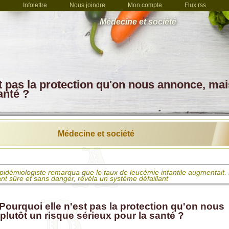
Infolettre
Nous joindre
Mon compte
Flux rss
Médecine et société
t pas la protection qu'on nous annonce, mai
anté ?
Médecine et société
pidémiologiste remarqua que le taux de leucémie infantile augmentait.
nt sûre et sans danger, révèla un système défaillant
accins ne vous ont pas sauvés et ne vous sauveront pas ! Les données
les, selon les CDC.
Pourquoi elle n'est pas la protection qu'on nous
lutôt un risque sérieux pour la santé ?
spectrice reconnue coupable d'avoir fait son travail en enquêtant sur 
iles liés aux vaccins à ARNm