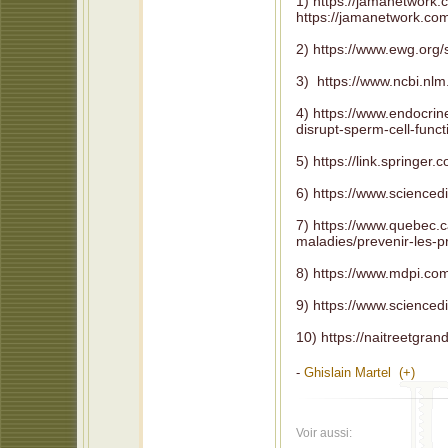
1) https://jamanetwork.c
https://jamanetwork.com
2) https://www.ewg.org/
3) https://www.ncbi.nl
4) https://www.endocr
disrupt-sperm-cell-funct
5) https://link.springe
6) https://www.scienced
7) https://www.quebec.c
maladies/prevenir-les-
8) https://www.mdpi.co
9) https://www.scienced
10) https://naitreetgran
-
Ghislain Martel (+)
Voir aussi: