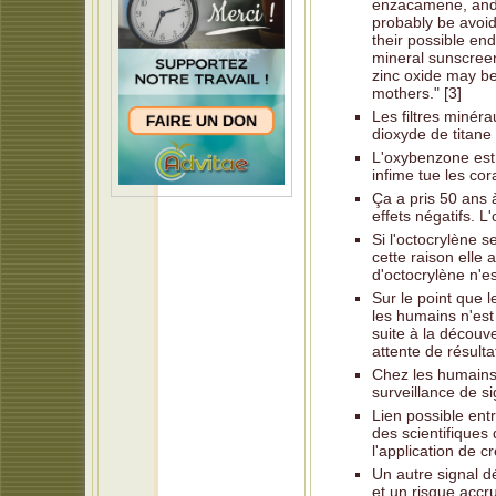
enzacamene, and 
probably be avoi
their possible end
mineral sunscreen
zinc oxide may be 
mothers." [3]
Les filtres minér
dioxyde de titane
L'oxybenzone est 
infime tue les cor
Ça a pris 50 ans 
effets négatifs. 
Si l'octocrylène 
cette raison elle
d'octocrylène n'e
Sur le point que 
les humains n'est
suite à la découv
attente de résult
Chez les humains 
surveillance de s
Lien possible entr
des scientifiques
l'application de c
Un autre signal d
et un risque accr