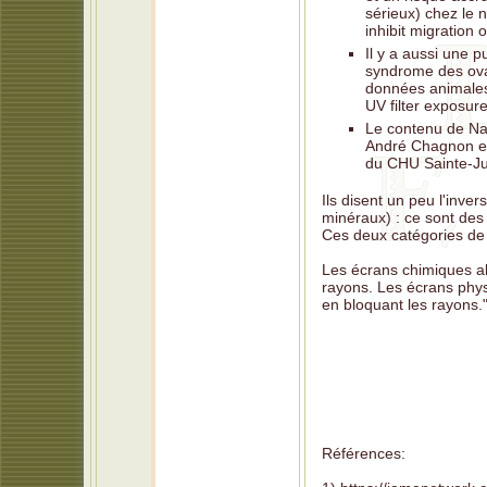
sérieux) chez le 
inhibit migration 
Il y a aussi une p
syndrome des ovai
données animales 
UV filter exposure 
Le contenu de Naî
André Chagnon et 
du CHU Sainte-Jus
Ils disent un peu l'inv
minéraux) : ce sont des
Ces deux catégories de
Les écrans chimiques ab
rayons. Les écrans physi
en bloquant les rayons.
Références: