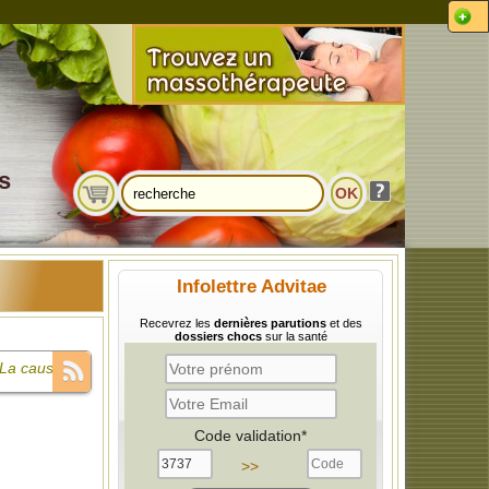
s
Infolettre Advitae
Recevrez les
dernières parutions
et des
dossiers chocs
sur la santé
 La cause,
 sont
Code validation*
des décès
>>