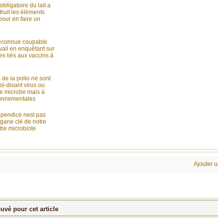
obligatoire du lait a
ruit les éléments
 pour en faire un
reconnue coupable
avail en enquêtant sur
es liés aux vaccins à
 de la polio ne sont
oi-disant virus ou
de microbe mais à
ronnementales
ppendice nest pas
organe clé de notre
tre microbiote
Ajouter 
vé pour cet article