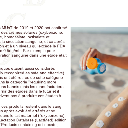
her: La vaccination des nourrissons augmente le risque de décès jusq
rt aux nourrissons non vaccinés
l Thomas: Il a prouvé que les enfants non vaccinés étaient en meilleu
retiré son autorisation d'exercer.
s MUsT de 2019 et 2020 ont confirmé
s: Non, le vaccin ne vous protège pas de la maladie. Tout est faux sur
es des crèmes solaires (oxybenzone,
tions de la vaccinologie.
, homosalate, octisalate et
 la circulation sanguine, et ce après
 Fausses pandémies, vrais mensonges. Comment l'élite crée des fauss
on et à un niveau qui excède le FDA
ies pour asseoir son pouvoir et ses profits
 de 0.5ng/mL. Par exemple pour
ration sanguine dans une étude était
aies causes de la polio ne sont pas reliées à un soi-disant virus ou un
crobe mais à des toxines environnementales
miques étaient aussi considérés
oucht: L'appendice nest pas inutile : c'est un organe clé de notre imm
microbiote
y recognized as safe and effective)
s ont été retirés de cette catégorie
ue: Aaron Siri parle de la religion des vaccin et invite les gens à cesser
ns la catégorie "requiring more
oduits et à commencer à réfléchir
t pas bannis mais les manufacturiers
rnir des études dans le futur et il
rrivent pas à produire ces études à
 ces produits restent dans le sang
s après avoir été arrêtés et se
ans le lait maternel (l'oxybenzone).
actation Database (LactMed) édition
 "Products containing octinoxate,