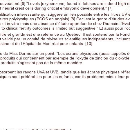
nouveau né.[6] "Levels [oxybenzone] found in fetuses are indeed high 
of neural crest cells during critical embryonic development." [7]
ublication intéressante qui suggère un lien possible entre les filtres UV e
res polykystiques (PCOS en anglais) [8] Ceci est le genre d'études a
et in vitro mais une absence d'étude approfondie chez l'humain. "Evid
to clinical fertility outcomes is limited but suggestive." Et aussi pour l'o
tre et grandir est une référence au Québec. Il est soutenu par la Fond
validé par un comité de réviseurs scientifiques indépendants, incluant
tine et de l'Hôpital de Montréal pour enfants. [10]
erse de Miss Derme sur un point: "Les écrans physiques (aussi appelés 
 produits qui contiennent par exemple de l'oxyde de zinc ou du dioxyde 
 produits n'agissent pas de la même manière.
sorbent les rayons UVA et UVB, tandis que les écrans physiques réflé
ques sont préférables pour les enfants, car ils protègent mieux leur pe
"