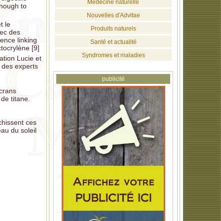
Médecine naturelle
enough to
Nouvelles d'Advitae
t le
Produits naturels
vec des
ence linking
Santé et actualité
ctocrylène [9]
Syndromes et maladies
ation Lucie et
 des experts
publicité
écrans
de titane.
chissent ces
au du soleil