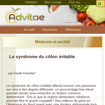
Infolettre
Mon compte
Flux rss
Accueil
Nutriments
Références
Médecine et société
Le syndrome du côlon irritable
par
Gisèle Frenette
*
Le syndrome du côlon irritable affecte environ une personne
sur cinq à des degrés différents; ce pourcentage très élevé
pourrait laisser sous-entendre un facteur commun
déterminant. Est-ce que le régime alimentaire médiocre
pourrait être le grand coupable? Des millions de gens en
l’Amérique du Nord vivent avec une douleur abdominale tous