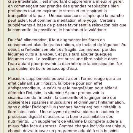
crise intestinale, il est important d’apprendre à mieux le gérer,
en commençant par prendre des grandes respirations bien
profondes tout en expirant le stress et en inspirant la
tranquillité et la paix. Un exercice aussi simple que la marche
peut aider, tout comme la méditation et le yoga. Certains
suppléments à base de plantes favorisent la relaxation tels que
la camomille, la passiflore, le houblon et la valériane.
Du côté alimentation, il faut augmenter les fibres en
consommant plus de grains entiers, de fruits et de légumes. Au
début, si l’intestin semble très fragile, commencer par des
légumes cuits à la vapeur, et plus tard ajouter quelques
légumes crus. Le psyllium est aussi une fibre soluble dans
l’eau autant pour prévenir la diarrhée que la constipation. Ne
pas oublier de boire beaucoup d’eau.
Plusieurs suppléments peuvent aider : l’orme rouge qui a un
effet calmant sur l’intestin, la lobélie pour son effet
antispasmodique, le calcium et le magnésium pour aider à
détendre l’intestin, la vitamine A pour promouvoir la
cicatrisation de l’intestin, la camomille et le gingembre qui
apaisent les spasmes musculaires et diminuent l’inflammation,
sans oublier l’acidophillus (bonnes bactéries) pour rétablir la
flore intestinale. Une enzyme digestive aidera à soutenir le
processus digestif et assurera la bonne assimilation des
nutriments. Un supplément de vitamine B complète aidera à
mieux faire face au stress. Comme chaque individu est unique,
chacun devra trouver un programme adapté à ses besoins