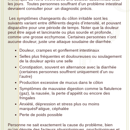
les jours. Toutes personnes souffrant d’un problème intestinal
devraient consulter pour un diagnostic précis.
Les symptômes changeants du côlon irritable sont les
suivants variant entre différents degrés d’intensité, et pouvant
disparaître pour une période de temps. Noter que la douleur
peut être aiguë et lancinante ou plus sourde et profonde,
comme une grosse ecchymose. Certaines personnes n’ont
aucune douleur, juste une attaque soudaine de diarrhée.
Douleur, crampes et gonflement intestinaux
Selles plus fréquentes et douloureuses ou soulagement
de la douleur après une selle
Constipation, souvent en alternance avec la diarrhée
(certaines personnes souffrent uniquement d’un ou
l’autre)
Production excessive de mucus dans le côlon
Symptômes de mauvaise digestion comme la flatulence
(gaz), la nausée, la perte d’appétit ou encore des
fringales
Anxiété, dépression et stress plus ou moins
marquésFatigue, céphalée
Perte de poids possible
Personne ne sait exactement la cause du problème, bien
qu’on dénote des facteurs physiologiques, psychologiques et