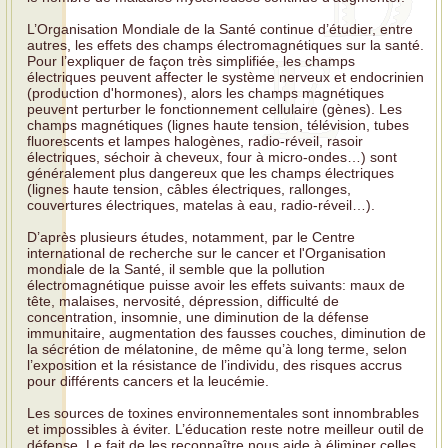
L’Organisation Mondiale de la Santé continue d’étudier, entre
autres, les effets des champs électromagnétiques sur la santé.
Pour l’expliquer de façon très simplifiée, les champs
électriques peuvent affecter le système nerveux et endocrinien
(production d'hormones), alors les champs magnétiques
peuvent perturber le fonctionnement cellulaire (gènes). Les
champs magnétiques (lignes haute tension, télévision, tubes
fluorescents et lampes halogènes, radio-réveil, rasoir
électriques, séchoir à cheveux, four à micro-ondes…) sont
généralement plus dangereux que les champs électriques
(lignes haute tension, câbles électriques, rallonges,
couvertures électriques, matelas à eau, radio-réveil…).
D’après plusieurs études, notamment, par le Centre
international de recherche sur le cancer et l'Organisation
mondiale de la Santé, il semble que la pollution
électromagnétique puisse avoir les effets suivants: maux de
tête, malaises, nervosité, dépression, difficulté de
concentration, insomnie, une diminution de la défense
immunitaire, augmentation des fausses couches, diminution de
la sécrétion de mélatonine, de même qu’à long terme, selon
l’exposition et la résistance de l’individu, des risques accrus
pour différents cancers et la leucémie.
Les sources de toxines environnementales sont innombrables
et impossibles à éviter. L’éducation reste notre meilleur outil de
défense. Le fait de les reconnaître nous aide à éliminer celles