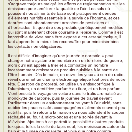
s’aggrave toujours malgré les efforts de réglementation sur les
émissions pour améliorer la qualité de l’air. Les sols où
poussent nos aliments de base sont pratiquement dénués
d’éléments nutritifs essentiels à la survie de l’homme, et ces
denrées sont abondamment arrosées de pesticides et
d’herbicides. Et que dire des produits génétiquement modifiés
qui sont maintenant chose courante à l’épicerie. Comme il est
impossible de vivre sans être exposé à cet arsenal toxique, il
faut apprendre à mieux les reconnaître pour minimiser ainsi
les contacts non obligatoires.
Il est difficile d’imaginer qu’une journée « normale » peut
changer notre système immunitaire en un territoire de guerre,
alors qu’il est appelé à trier et à combattre un nombre
incessamment croissant de produits nuisibles à la santé de
l’être humain. Dès le matin, on ouvre les yeux au son du radio-
réveil qui émet un champ électromagnétique tout près de notre
tête. Question de propreté, on utilise un antisudorifique à
l’aluminium, un dentifrice parfumé au fluor, et un bon parfum.
Vient ensuite le voyage en voiture dans le trafic aromatisé au
monoxyde de carbone, puis la journée de travail devant
l’ordinateur dans un environnement bruyant à l’air vicié, sans
oublier les pauses-café accompagnées d’aliments souvent peu
nutritifs, puis le retour à la maison où nous attendent le souper
réchauffé au four à micro-ondes et une soirée devant la
télévision. Ajoutons à ce portrait la possibilité d’autres produits
toxiques, telles la colle du tapis neuf, les moisissures autour du
bain et la fumée de cigarette, et voilà que notre compte