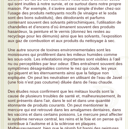
qui sont inutiles à notre survie, et ce surtout dans notre propre
maison. Par exemple, il s’avère assez simple d’éviter chez-soi
l’usage des produits nettoyants nocifs (le vinaigre et le soda
sont des bons substituts), des déodorants et parfums
contenant souvent des solvants pétrochimiques, l’utilisation de
chandelles et d’encens d’où émanent souvent des produits
hasardeux, la peinture et le vernis (donnez les restes au
recyclage pour les démunis) ainsi que les solvants, l’exposition
aux gaz de combustion et aux produits du nettoyage à sec.
Une autre source de toxines environnementales sont les
moisissures qui prolifèrent dans les milieux humides comme
les sous-sols. Les infestations importantes sont visibles à l’œil
nu ou perceptibles par leur odeur. Elles entraînent souvent des
symptômes désagréables comme le nez qui coule, les yeux
qui piquent et les éternuements ainsi que la fatigue non
expliquée. On peut les neutraliser en utilisant de l’eau de Javel
(une fois n’est pas coutume) diluée dans de l’eau chaude.
Des études nous confirment que les métaux lourds sont la
cause de plusieurs troubles de santé et, malheureusement, ils
sont présents dans l’air, dans le sol et dans une quantité
étonnante de produits courants. On peut mentionner le
mercure qui est retrouvé dans les amalgames dentaires, dans
les vaccins et dans certains poissons. Le mercure peut affecter
le système nerveux central, les reins et le foie et on pense qu’il
contribue à l’autisme et à la sclérose en plaques.
Malheureusement, bien que le plomb fut banni des peintures