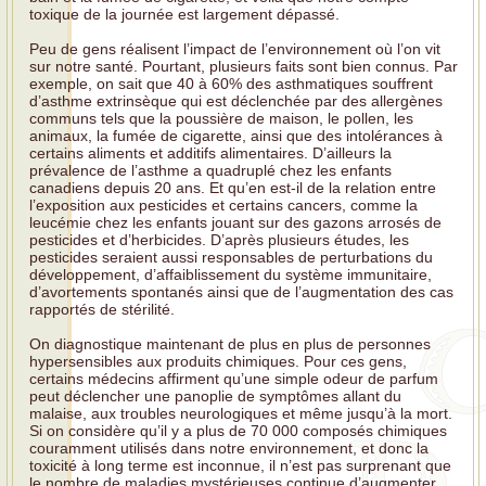
toxique de la journée est largement dépassé.
Peu de gens réalisent l’impact de l’environnement où l’on vit
sur notre santé. Pourtant, plusieurs faits sont bien connus. Par
exemple, on sait que 40 à 60% des asthmatiques souffrent
d’asthme extrinsèque qui est déclenchée par des allergènes
communs tels que la poussière de maison, le pollen, les
animaux, la fumée de cigarette, ainsi que des intolérances à
certains aliments et additifs alimentaires. D’ailleurs la
prévalence de l’asthme a quadruplé chez les enfants
canadiens depuis 20 ans. Et qu’en est-il de la relation entre
l’exposition aux pesticides et certains cancers, comme la
leucémie chez les enfants jouant sur des gazons arrosés de
pesticides et d’herbicides. D’après plusieurs études, les
pesticides seraient aussi responsables de perturbations du
développement, d’affaiblissement du système immunitaire,
d’avortements spontanés ainsi que de l’augmentation des cas
rapportés de stérilité.
On diagnostique maintenant de plus en plus de personnes
hypersensibles aux produits chimiques. Pour ces gens,
certains médecins affirment qu’une simple odeur de parfum
peut déclencher une panoplie de symptômes allant du
malaise, aux troubles neurologiques et même jusqu’à la mort.
Si on considère qu’il y a plus de 70 000 composés chimiques
couramment utilisés dans notre environnement, et donc la
toxicité à long terme est inconnue, il n’est pas surprenant que
le nombre de maladies mystérieuses continue d’augmenter.