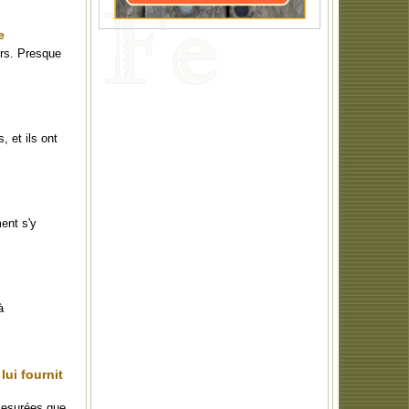
e
urs. Presque
 et ils ont
ent s'y
à
lui fournit
mesurées que