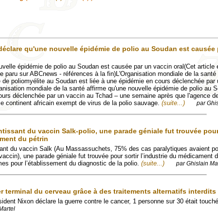
clare qu'une nouvelle épidémie de polio au Soudan est causée 
velle épidémie de polio au Soudan est causée par un vaccin oral(Cet article 
icle paru sur ABCnews - références à la fin)L'Organisation mondiale de la santé
 de poliomyélite au Soudan est liée à une épidémie en cours déclenchée par
sation mondiale de la santé affirme qu'une nouvelle épidémie de polio au 
cours déclenchée par un vaccin au Tchad – une semaine après que l'agence d
le continent africain exempt de virus de la polio sauvage.
(suite...)
par Ghis
ntissant du vaccin Salk-polio, une parade géniale fut trouvée pour
ament du pétrin
sant du vaccin Salk (Au Massassuchets, 75% des cas paralytiques avaient po
ccin), une parade géniale fut trouvée pour sortir l’industrie du médicament d
es pour l’établissement du diagnostic de la polio.
(suite...)
par Ghislain Ma
er terminal du cerveau grâce à des traitements alternatifs interdits
ident Nixon déclare la guerre contre le cancer, 1 personne sur 30 était touch
Martel