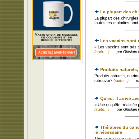
La plupart des chi
La plupart des chirurgie
toutes les maladies son
Les vaccins sont 
« Les vaccins sont très 
(suite...)
par Ghislain 
Produits naturels
Produits naturels, nutri
retrouver?
(suite...)
p
Qu'est-il arrivé av
« Une enquête, réalisée 
(suite...)
par Ghislain 
Thérapies du cance
le nécessaire
Thérapies du cancer : l