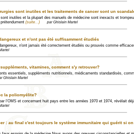
rurgies sont inutiles et les traitements de cancer sont un scandal
s sont inutiles et la plupart des manuels de médecine sont inexacts et trompe
t prétendument
(suite...)
par Ghislain Martel
dangereux et n'ont pas été suffisamment étudiés
dangereux, n'ont jamais été correctement étudiés ou prouvés comme efficaces,
Martel
, suppléments, vitamines, comment s'y retrouver?
ments essentiels, suppléments nutritionnels, médicaments standardisés, comm
ar Ghislain Martel
ec la poliomyélite?
par l’OMS et concernant huit pays entre les années 1970 et 1974, révélait déj
Martel
r : au final c'est toujours le système immunitaire qui guérit si on 
es faux espoirs de la médecine Nous avons des preuves circonstancielles et 