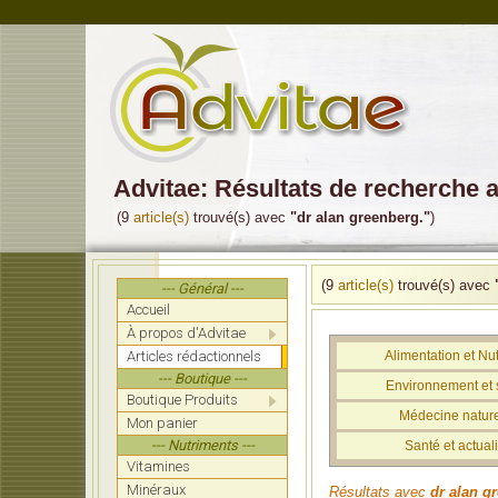
Advitae: Résultats de recherche 
(9
article(s)
trouvé(s) avec
"dr alan greenberg."
)
(9
article(s)
trouvé(s) avec
--- Général ---
Accueil
À propos d'Advitae
Articles rédactionnels
Alimentation et Nut
--- Boutique ---
Environnement et 
Boutique Produits
Médecine nature
Mon panier
--- Nutriments ---
Santé et actuali
Vitamines
Minéraux
Résultats avec
dr alan g