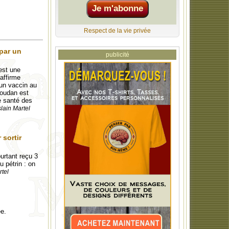
Respect de la vie privée
par un
publicité
est une
 affirme
 un vaccin au
Soudan est
e santé des
lain Martel
 sortir
urtant reçu 3
u pétrin : on
rtel
ée.