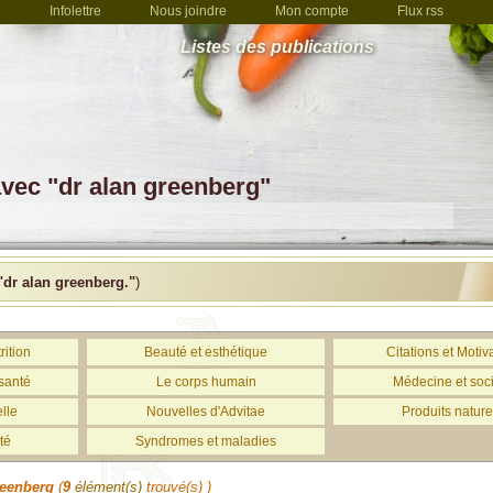
Infolettre
Nous joindre
Mon compte
Flux rss
Listes des publications
avec "dr alan greenberg"
"dr alan greenberg."
)
rition
Beauté et esthétique
Citations et Motiv
santé
Le corps humain
Médecine et soc
lle
Nouvelles d'Advitae
Produits nature
té
Syndromes et maladies
reenberg
(
9
élément(s)
trouvé(s) )