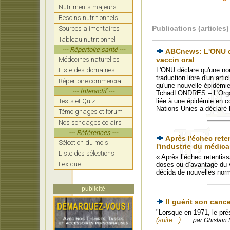
Nutriments majeurs
Besoins nutritionnels
Publications (articles)
Sources alimentaires
Tableau nutritionnel
--- Répertoire santé ---
ABCnews: L'ONU dé
Médecines naturelles
vaccin oral
Liste des domaines
L'ONU déclare qu'une nou
traduction libre d'un art
Répertoire commercial
qu'une nouvelle épidémie
--- Interactif ---
TchadLONDRES – L'Organi
Tests et Quiz
liée à une épidémie en 
Nations Unies a déclaré 
Témoignages et forum
Nos sondages éclairs
--- Références ---
Après l'échec rete
Sélection du mois
l'industrie du médic
Liste des sélections
« Après l’échec retentis
Lexique
doses ou d’avantage du va
décida de nouvelles norm
publicité
Il guérit son canc
"Lorsque en 1971, le prés
(suite...)
par Ghislain 