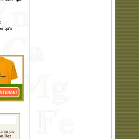
x
er qu'à
santé par
euillez