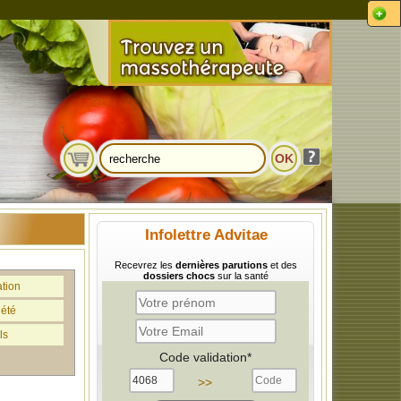
Infolettre Advitae
Recevrez les
dernières parutions
et des
dossiers chocs
sur la santé
ation
iété
ls
Code validation*
>>