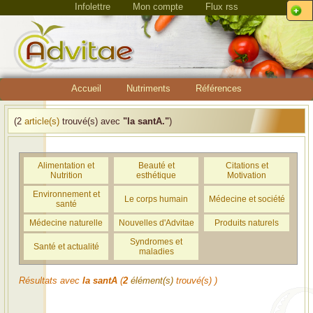
Infolettre
Mon compte
Flux rss
Accueil
Nutriments
Références
(2
article(s)
trouvé(s) avec
"la santA."
)
Alimentation et
Beauté et
Citations et
Nutrition
esthétique
Motivation
Environnement et
Le corps humain
Médecine et société
santé
Médecine naturelle
Nouvelles d'Advitae
Produits naturels
Syndromes et
Santé et actualité
maladies
Résultats avec
la santA
(
2
élément(s)
trouvé(s) )