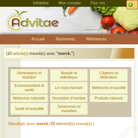
Infolettre
Mon compte
Flux rss
Accueil
Nutriments
Références
(10
article(s)
trouvé(s) avec
"merck."
)
Alimentation et
Beauté et
Citations et
Nutrition
esthétique
Motivation
Environnement et
Le corps humain
Médecine et société
santé
Médecine naturelle
Nouvelles d'Advitae
Produits naturels
Syndromes et
Santé et actualité
maladies
Résultats avec
merck
(
10
élément(s)
trouvé(s) )