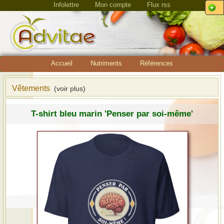
Infolettre
Mon compte
Flux rss
Accueil
Nutriments
Références
Vêtements
(voir plus)
T-shirt bleu marin 'Penser par soi-même'