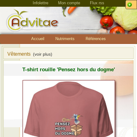
Infolettre
Mon compte
Flux rss
Accueil
Nutriments
Références
Vêtements
(voir plus)
T-shirt rouille 'Pensez hors du dogme'