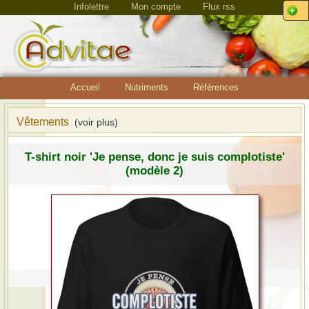
Infolettre
Mon compte
Flux rss
Accueil
Nutriments
Références
Vêtements
(voir plus)
T-shirt noir 'Je pense, donc je suis complotiste'
(modèle 2)