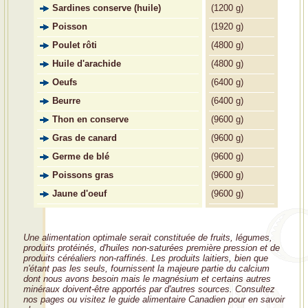
Sardines conserve (huile)
(
1200 g)
Poisson
(
1920 g)
Poulet rôti
(
4800 g)
Huile d'arachide
(
4800 g)
Oeufs
(
6400 g)
Beurre
(
6400 g)
Thon en conserve
(
9600 g)
Gras de canard
(
9600 g)
Germe de blé
(
9600 g)
Poissons gras
(
9600 g)
Jaune d'oeuf
(
9600 g)
Une alimentation optimale serait constituée de fruits, légumes,
produits protéinés, d'huiles non-saturées première pression et de
produits céréaliers non-raffinés. Les produits laitiers, bien que
n'étant pas les seuls, fournissent la majeure partie du calcium
dont nous avons besoin mais le magnésium et certains autres
minéraux doivent-être apportés par d'autres sources. Consultez
nos pages ou visitez le guide alimentaire Canadien pour en savoir