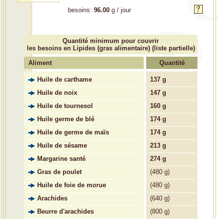
besoins:
96.00
g / jour
Quantité minimum pour couvrir
les besoins en Lipides (gras alimentaire) (liste partielle)
Aliment
Quantité
Huile de carthame
137 g
Huile de noix
147 g
Huile de tournesol
160 g
Huile germe de blé
174 g
Huile de germe de maïs
174 g
Huile de sésame
213 g
Margarine santé
274 g
Gras de poulet
(
480 g)
Huile de foie de morue
(
480 g)
Arachides
(
640 g)
Beurre d'arachides
(
800 g)