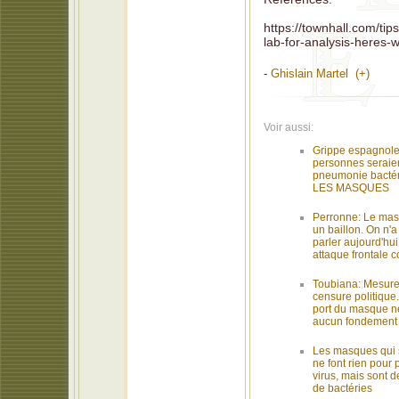
https://townhall.com/ti
lab-for-analysis-heres
-
Ghislain Martel (+)
Voir aussi:
Grippe espagnole:
personnes seraien
pneumonie bact
LES MASQUES
Perronne: Le mas
un baillon. On n'a 
parler aujourd'hui
attaque frontale c
Toubiana: Mesures
censure politique.
port du masque ne
aucun fondement 
Les masques qui 
ne font rien pour 
virus, mais sont d
de bactéries