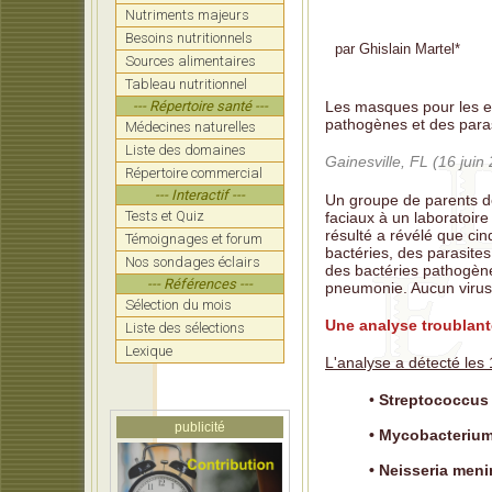
Nutriments majeurs
Hulsc
rappo
Besoins nutritionnels
par
Ghislain Martel
*
Sources alimentaires
Une in
Tableau nutritionnel
infant
--- Répertoire santé ---
Les masques pour les e
Dr Pau
pathogènes et des paras
Médecines naturelles
lui a 
Liste des domaines
Gainesville, FL (16 juin
Tetano
Répertoire commercial
préten
--- Interactif ---
Un groupe de parents d
Tests et Quiz
Lalo:
faciaux à un laboratoire
pandém
résulté a révélé que ci
Témoignages et forum
bactéries, des parasite
Nos sondages éclairs
Les vr
des bactéries pathogèn
de mi
--- Références ---
pneumonie. Aucun virus n
Sélection du mois
Boutba
Une analyse troublant
notre 
Liste des sélections
Lexique
L'analyse a détecté les
•
Streptococcus
publicité
• Mycobacterium
• Neisseria meni