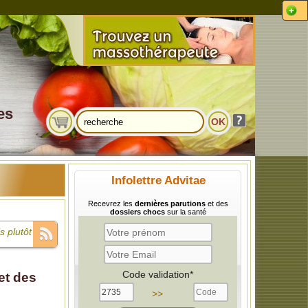
es
Infolettre Advitae
Recevrez les
dernières parutions
et des
dossiers chocs
sur la santé
s plutôt un
 La cause,
Code validation*
et des
 sont
>>