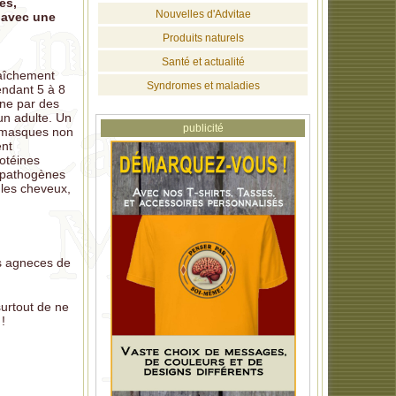
es,
Nouvelles d'Advitae
 avec une
Produits naturels
Santé et actualité
raîchement
Syndromes et maladies
endant 5 à 8
nne par des
un adulte. Un
publicité
es masques non
ent
rotéines
s pathogènes
les cheveux,
es agneces de
surtout de ne
!