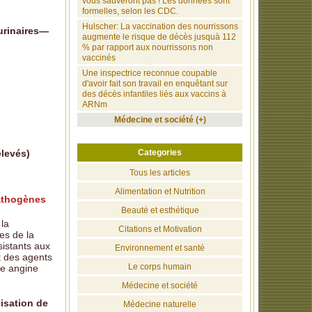
vous sauveront pas ! Les données sont
formelles, selon les CDC.
Hulscher: La vaccination des nourrissons
urinaires—
augmente le risque de décès jusquà 112
% par rapport aux nourrissons non
vaccinés
Une inspectrice reconnue coupable
d'avoir fait son travail en enquêtant sur
des décès infantiles liés aux vaccins à
ARNm
Médecine et société (+)
Categories
levés)
Tous les articles
Alimentation et Nutrition
pathogènes
Beauté et esthétique
la
Citations et Motivation
es de la
sistants aux
Environnement et santé
t des agents
Le corps humain
ne angine
Médecine et société
lisation de
Médecine naturelle