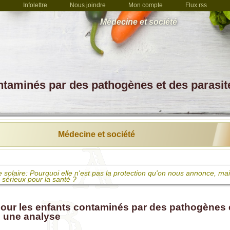
Infolettre
Nous joindre
Mon compte
Flux rss
Médecine et société
ntaminés par des pathogènes et des parasit
Médecine et société
solaire: Pourquoi elle n'est pas la protection qu'on nous annonce, mai
 sérieux pour la santé ?
pidémiologiste remarqua que le taux de leucémie infantile augmentait.
nt sûre et sans danger, révèla un système défaillant
ur les enfants contaminés par des pathogènes 
n une analyse
accins ne vous ont pas sauvés et ne vous sauveront pas ! Les données
les, selon les CDC.