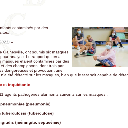
her: La vaccination des nourrissons augmente le risque de décès jusq
rt aux nourrissons non vaccinés
spectrice reconnue coupable d'avoir fait son travail en enquêtant sur 
iles liés aux vaccins à ARNm
nfants contaminés par des
l Thomas: Il a prouvé que les enfants non vaccinés étaient en meilleu
ites.
retiré son autorisation d'exercer.
 2021)
–
s: Non, le vaccin ne vous protège pas de la maladie. Tout est faux sur
tions de la vaccinologie.
e Gainesville, ont soumis six masques
 Fausses pandémies, vrais mensonges. Comment l'élite crée des fauss
 pour analyse. Le rapport qui en a
ies pour asseoir son pouvoir et ses profits
nq masques étaient contaminés par des
s et des champignons, dont trois par
aies causes de la polio ne sont pas reliées à un soi-disant virus ou un
es dangereuses et provoquant une
crobe mais à des toxines environnementales
'a été détecté sur les masques, bien que le test soit capable de détec
oucht: L'appendice nest pas inutile : c'est un organe clé de notre imm
e et inquiétante
microbiote
 11 agents pathogènes alarmants suivants sur les masques :
 pneumoniae (pneumonie)
 tuberculosis (tuberculose)
ngitidis (méningite, septicémie)