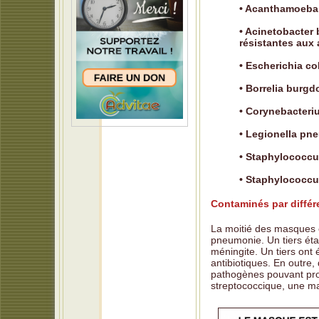
• Acanthamoeba 
• Acinetobacter
résistantes aux 
• Escherichia col
• Borrelia burgd
• Corynebacteriu
• Legionella pn
• Staphylococcu
• Staphylococcu
Contaminés par diffé
La moitié des masques é
pneumonie. Un tiers éta
méningite. Un tiers ont
antibiotiques. En outre
pathogènes pouvant prov
streptococcique, une ma