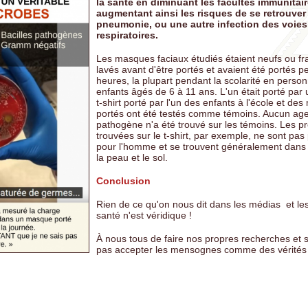
la santé en diminuant les facultés immunitair
augmentant ainsi les risques de se retrouver
pneumonie, ou une autre infection des voies
respiratoires.
Les masques faciaux étudiés étaient neufs ou f
lavés avant d'être portés et avaient été portés p
heures, la plupart pendant la scolarité en perso
enfants âgés de 6 à 11 ans. L'un était porté par 
t-shirt porté par l'un des enfants à l'école et d
portés ont été testés comme témoins. Aucun ag
pathogène n'a été trouvé sur les témoins. Les p
trouvées sur le t-shirt, par exemple, ne sont pa
pour l'homme et se trouvent généralement dans 
la peau et le sol.
Conclusion
Rien de ce qu'on nous dit dans les médias et l
santé n'est véridique !
À nous tous de faire nos propres recherches et 
pas accepter les mensognes comme des vérités 