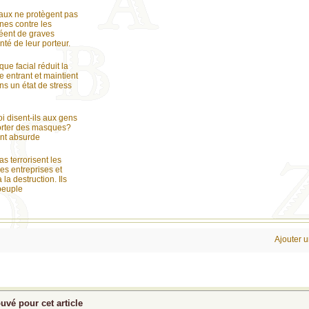
aux ne protègent pas
nes contre les
éent de graves
nté de leur porteur.
ue facial réduit la
 entrant et maintient
ns un état de stress
i disent-ils aux gens
porter des masques?
nt absurde
s terrorisent les
es entreprises et
la destruction. Ils
peuple
Ajouter 
vé pour cet article