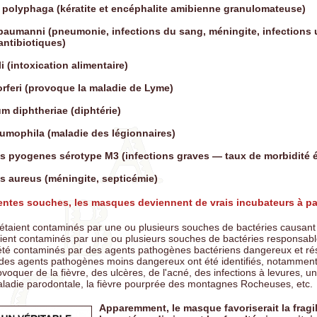
polyphaga (kératite et encéphalite amibienne granulomateuse)
 baumanni (pneumonie, infections du sang, méningite, infections 
antibiotiques)
i (intoxication alimentaire)
orferi (provoque la maladie de Lyme)
m diphtheriae (diphtérie)
eumophila (maladie des légionnaires)
s pyogenes sérotype M3 (infections graves — taux de morbidité é
s aureus (méningite, septicémie)
rentes souches, les masques deviennent de vrais incubateurs à 
taient contaminés par une ou plusieurs souches de bactéries causant 
ient contaminés par une ou plusieurs souches de bactéries responsabl
 été contaminés par des agents pathogènes bactériens dangereux et ré
, des agents pathogènes moins dangereux ont été identifiés, notammen
oquer de la fièvre, des ulcères, de l'acné, des infections à levures, u
ladie parodontale, la fièvre pourprée des montagnes Rocheuses, etc.
Apparemment, le masque favoriserait la fragi