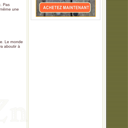
c. Pas
as même une
rde. Le monde
va aboutir à