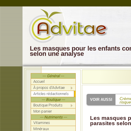
Les masques pour les enfants co
selon une analyse
--- Général ---
Accueil
À propos d'Advitae
Articles rédactionnels
Crème 
--- Boutique ---
risque
Boutique Produits
Mon panier
Une é
pourta
--- Nutriments ---
Les masques po
parasites selo
Vitamines
Les v
formel
Minéraux