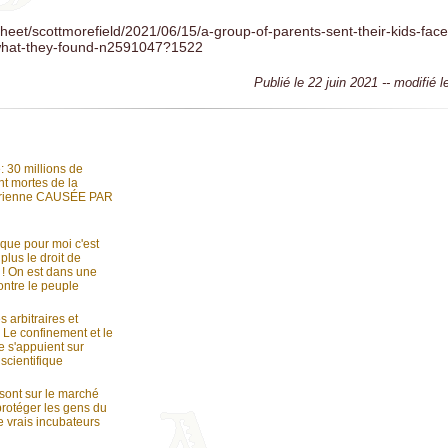
psheet/scottmorefield/2021/06/15/a-group-of-parents-sent-their-kids-fac
-what-they-found-n2591047?1522
Publié le 22 juin 2021 -- modifié 
 30 millions de
t mortes de la
érienne CAUSÉE PAR
que pour moi c'est
plus le droit de
 ! On est dans une
ontre le peuple
 arbitraires et
 Le confinement et le
 s'appuient sur
scientifique
sont sur le marché
protéger les gens du
e vrais incubateurs