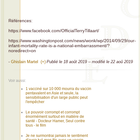
Références:
https://www.facebook.com/OfficialTerryTillaart/
https://www.washingtonpost.com/news/wonk/wp/2014/09/29/our-
infant-mortality-rate-is-a-national-embarrassment/?
noredirect=on
-
Ghislain Martel (+)
Publié le 18 août 2019 -- modifié le 22 aoû 2019
Voir aussi:
1 vacciné sur 10 000 mourra du vaccin
pentavalent en Asie et seule, la
sensibilisation d'un large public peut
l'empêcher
Le pouvoir corrompt et corrompt
énormément surtout en matière de
santé - Docteur Hamer, Seul contre
tous - le film
Je ne surmontrai jamais le sentiment
d'avoir tué mon fils avec un vaccin