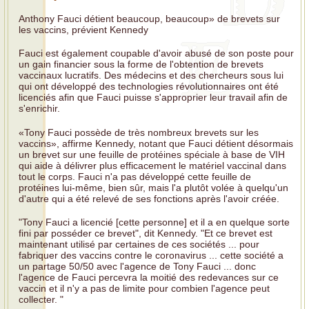
Anthony Fauci détient beaucoup, beaucoup» de brevets sur
les vaccins, prévient Kennedy
Fauci est également coupable d'avoir abusé de son poste pour
un gain financier sous la forme de l'obtention de brevets
vaccinaux lucratifs. Des médecins et des chercheurs sous lui
qui ont développé des technologies révolutionnaires ont été
licenciés afin que Fauci puisse s'approprier leur travail afin de
s'enrichir.
«Tony Fauci possède de très nombreux brevets sur les
vaccins», affirme Kennedy, notant que Fauci détient désormais
un brevet sur une feuille de protéines spéciale à base de VIH
qui aide à délivrer plus efficacement le matériel vaccinal dans
tout le corps. Fauci n'a pas développé cette feuille de
protéines lui-même, bien sûr, mais l'a plutôt volée à quelqu'un
d'autre qui a été relevé de ses fonctions après l'avoir créée.
"Tony Fauci a licencié [cette personne] et il a en quelque sorte
fini par posséder ce brevet", dit Kennedy. "Et ce brevet est
maintenant utilisé par certaines de ces sociétés ... pour
fabriquer des vaccins contre le coronavirus ... cette société a
un partage 50/50 avec l'agence de Tony Fauci ... donc
l'agence de Fauci percevra la moitié des redevances sur ce
vaccin et il n'y a pas de limite pour combien l'agence peut
collecter. "