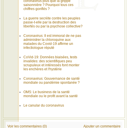
coronavirus plus que la grippe
saisonnière ? Pourquoi tous ces
chiffres gonflés ?
La guerre secrète contre les peuples
passe-t-elle par la destruction des
libertés ou par la psychose collective?
Coronavirus: Il est immoral de ne pas
administrer la chloroquine aux
malades du Covid-19 affirme un
infectiologue réputé
CoVid-19: Données biaisées, tests
invalides: des scientifiques peu
scrupuleux et intéressés font monter
les enchères et l'hystérie
Coronavirus: Gouvernance de santé
mondiale ou pandémie spontanée ?
OMS: Le business de la santé
mondiale ou le profit avant la santé
Le canular du coronavirus
Voir les commentaires (0)
Ajouter un commentaire