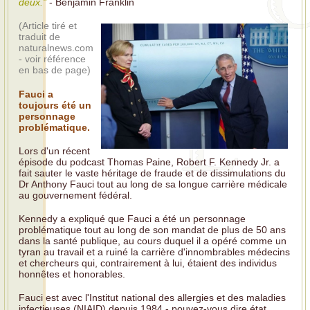
deux."
- Benjamin Franklin
(
Article tiré et
traduit de
naturalnews.com
- voir référence
en bas de page)
Fauci a
toujours été un
personnage
problématique.
Lors d'un récent
épisode du podcast Thomas Paine, Robert F. Kennedy Jr. a
fait sauter le vaste héritage de fraude et de dissimulations du
Dr Anthony Fauci tout au long de sa longue carrière médicale
au gouvernement fédéral.
Kennedy a expliqué que Fauci a été un personnage
problématique tout au long de son mandat de plus de 50 ans
dans la santé publique, au cours duquel il a opéré comme un
tyran au travail et a ruiné la carrière d'innombrables médecins
et chercheurs qui, contrairement à lui, étaient des individus
honnêtes et honorables.
Fauci est avec l'Institut national des allergies et des maladies
infectieuses (NIAID) depuis 1984 - pouvez-vous dire état