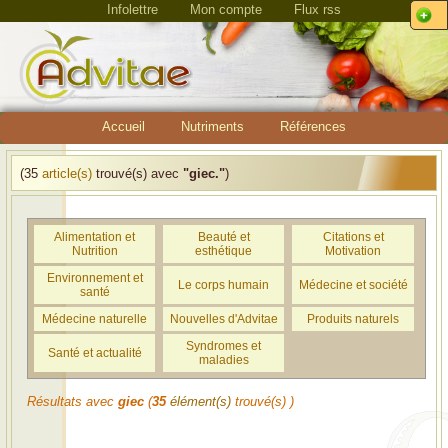
Infolettre
Mon compte
Flux rss
Accueil
Nutriments
Références
(35
article(s)
trouvé(s) avec
"giec."
)
Alimentation et
Beauté et
Citations et
Nutrition
esthétique
Motivation
Environnement et
Le corps humain
Médecine et société
santé
Médecine naturelle
Nouvelles d'Advitae
Produits naturels
Syndromes et
Santé et actualité
maladies
Résultats avec
giec
(
35
élément(s)
trouvé(s) )