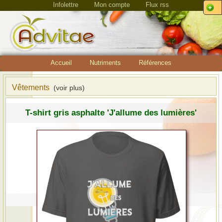
Infolettre
Mon compte
Flux rss
Accueil
Nutriments
Références
Vêtements
(voir plus)
T-shirt gris asphalte 'J'allume des lumières'