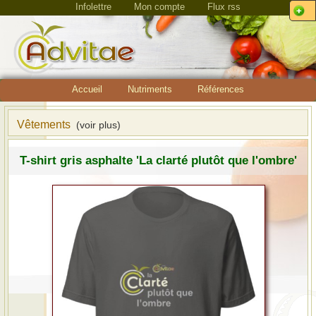
Infolettre
Mon compte
Flux rss
Accueil
Nutriments
Références
Vêtements
(voir plus)
T-shirt gris asphalte 'La clarté plutôt que l'ombre'