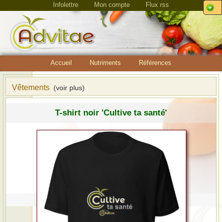
Infolettre
Mon compte
Flux rss
Accueil
Nutriments
Références
Vêtements
(voir plus)
T-shirt noir 'Cultive ta santé'