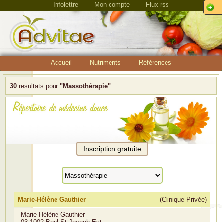
Infolettre
Mon compte
Flux rss
Accueil
Nutriments
Références
30
resultats pour
"Massothérapie"
Marie-Hélène Gauthier
(Clinique Privée)
Marie-Hélène Gauthier
03-1002 Boul St-Joseph Est