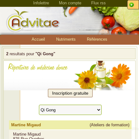
Infolettre
Mon compte
Flux rss
Accueil
Nutriments
Références
2
resultats pour
"Qi Gong"
Martine Migaud
(Ateliers de formation)
Martine Migaud
876 Rue Querbes