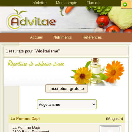
Infolettre
Mon compte
Flux rss
Accueil
Nutriments
Références
1
resultats pour
"Végétarisme"
La Pomme Dapi
(Magasin)
La Pomme Dapi
2599 Boul. Rosemont