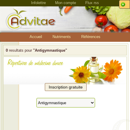
Infolettre
Mon compte
Flux rss
Accueil
Nutriments
Références
0
resultats pour
"Antigymnastique"