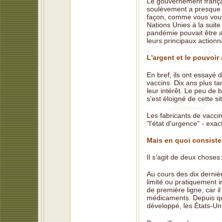
Le gouvernement françai
soulèvement a presque eu
façon, comme vous vous
Nations Unies à la suit
pandémie pouvait être a
leurs principaux actionn
L'argent et le pouvoir
En bref, ils ont essayé 
vaccins. Dix ans plus ta
leur intérêt. Le peu de b
s'est éloigné de cette si
Les fabricants de vaccin
"l'état d'urgence" - ex
Mais en quoi consiste 
Il s’agit de deux choses:
Au cours des dix derniè
limité ou pratiquement 
de première ligne, car i
médicaments. Depuis qu
développé, les États-Un