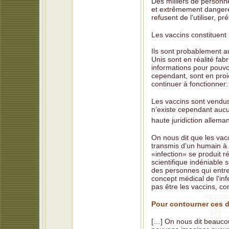
Des milliers de personn
et extrêmement dangere
refusent de l'utiliser, p
Les vaccins constituent
Ils sont probablement au
Unis sont en réalité fab
informations pour pouvo
cependant, sont en proi
continuer à fonctionner:
Les vaccins sont vendus
n’existe cependant aucu
haute juridiction allema
On nous dit que les vacci
transmis d’un humain à 
«infection» se produit 
scientifique indéniable
des personnes qui entre
concept médical de l'in
pas être les vaccins, c
Pour contourner ces 
[…] On nous dit beaucou