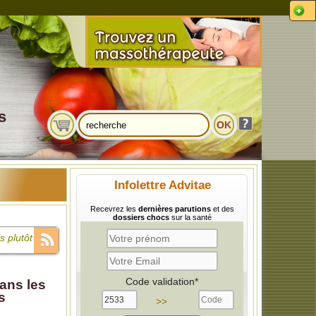
s
Infolettre Advitae
Recevrez les
dernières parutions
et des
dossiers chocs
sur la santé
s plutôt un
 La cause,
Code validation*
ans les
s
 sont
>>