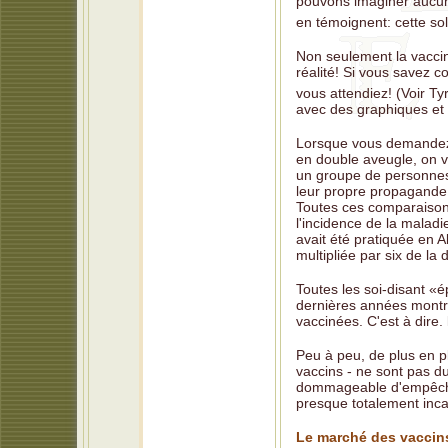
pouvons imaginer aucune
en témoignent: cette sol
Non seulement la vaccin
réalité! Si vous savez 
vous attendiez! (Voir T
avec des graphiques et d
Lorsque vous demandez à
en double aveugle, on vo
un groupe de personnes 
leur propre propagande
Toutes ces comparaison
l'incidence de la maladi
avait été pratiquée en 
multipliée par six de la d
Toutes les soi-disant «
dernières années mont
vaccinées. C'est à dire.
Peu à peu, de plus en pl
vaccins - ne sont pas d
dommageable d'empêcher
presque totalement incap
Le marché des vaccin