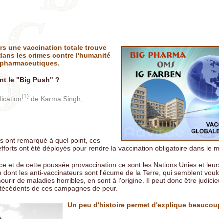
spectrice reconnue coupable d'avoir fait son travail en enquêtant sur 
iles liés aux vaccins à ARNm
her: La vaccination des nourrissons augmente le risque de décès jusq
rt aux nourrissons non vaccinés
s une vaccination totale trouve
l Thomas: Il a prouvé que les enfants non vaccinés étaient en meilleu
dans les crimes contre l'humanité
retiré son autorisation d'exercer.
 pharmaceutiques.
s: Non, le vaccin ne vous protège pas de la maladie. Tout est faux sur
t le "Big Push" ?
tions de la vaccinologie.
 Fausses pandémies, vrais mensonges. Comment l'élite crée des fauss
(1)
lication
de Karma Singh,
ies pour asseoir son pouvoir et ses profits
aies causes de la polio ne sont pas reliées à un soi-disant virus ou un
crobe mais à des toxines environnementales
ue: Aaron Siri parle de la religion des vaccin et invite les gens à cesser
us ont remarqué à quel point, ces
oduits et à commencer à réfléchir
efforts ont été déployés pour rendre la vaccination obligatoire dans le 
ce et de cette poussée provaccination ce sont les Nations Unies et leur
n dont les anti-vaccinateurs sont l'écume de la Terre, qui semblent voulo
urir de maladies horribles, en sont à l'origine. Il peut donc être judicie
antécédents de ces campagnes de peur.
Un peu d'histoire permet d'explique beauco