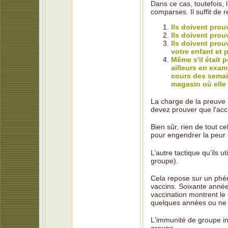
Dans ce cas, toutefois,
comparses. Il suffit de r
Ils doivent prou
Ils doivent prou
Ils doivent prou
votre enfant et 
Même s'il était 
ailleurs en exam
cours des semai
magasin où elle s
La charge de la preuve 
devez prouver que l'accu
Bien sûr, rien de tout ce
pour engendrer la peur 
L’autre tactique qu’ils 
groupe).
Cela repose sur un phén
vaccins. Soixante années
vaccination montrent le 
quelques années ou ne s
L'immunité de groupe ind
groupe.