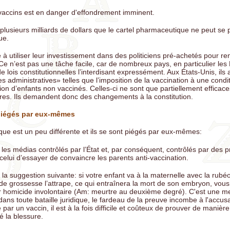
vaccins est en danger d'effondrement imminent.
e plusieurs milliards de dollars que le cartel pharmaceutique ne peut se
ue.
 à utiliser leur investissement dans des politiciens pré-achetés pour re
 Ce n’est pas une tâche facile, car de nombreux pays, en particulier les 
e lois constitutionnelles l’interdisant expressément. Aux États-Unis, ils
 administratives» telles que l’imposition de la vaccination à une condi
tion d’enfants non vaccinés. Celles-ci ne sont que partiellement efficac
aires. Ils demandent donc des changements à la constitution.
piégés par eux-mêmes
ique est un peu différente et ils se sont piégés par eux-mêmes:
les médias contrôlés par l’État et, par conséquent, contrôlés par des p
elui d’essayer de convaincre les parents anti-vaccination.
la suggestion suivante: si votre enfant va à la maternelle avec la rubé
 de grossesse l’attrape, ce qui entraînera la mort de son embryon, vous
ur homicide involontaire (Am: meurtre au deuxième degré). C'est une me
ans toute bataille juridique, le fardeau de la preuve incombe à l'accusat
 par un vaccin, il est à la fois difficile et coûteux de prouver de manière
é la blessure.