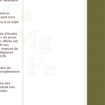
ton Neassens
pand en
 quoi vous
s à ce sujet,
ats d'études
e» de priver
 offerte est
00 ans.
n majeure de
bligatoire
TION
 des dix
complètement
ché des
erait très
vélés