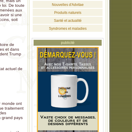
re, mais un
Nouvelles d'Advitae
 loi. De toute
 menées aux
Produits naturels
avoir si une
cins, soit
Santé et actualité
Syndromes et maladies
publicité
toire de
ses et dans
sident Trump
tat actuel de
er monde ont
ue traitement
 des
n grand pays