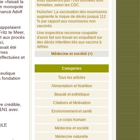
vous sauveront pas ! Les données sont
 «faisait la
formelles, selon les CDC.
 un monopole
nancé Adolf
Hulscher: La vaccination des nourrissons
augmente le risque de décès jusquà 112
% par rapport aux nourrissons non
vaccinés
’appelaient
ritz te Meer,
Une inspectrice reconnue coupable
t aux procès
d'avoir fait son travail en enquêtant sur
ci,
des décès infantiles liés aux vaccins à
ARNm
avait été
imes
Médecine et société (+)
effectuées et
Categories
ceutique
Tous les articles
a fondation
Alimentation et Nutrition
Beauté et esthétique
Citations et Motivation
e crédible,
H1N1 avec
Environnement et santé
Le corps humain
EULE
Médecine et société
Médecine naturelle