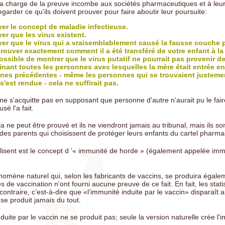
 la charge de la preuve incombe aux sociétés pharmaceutiques et à leu
egarder ce qu’ils doivent prouver pour faire aboutir leur poursuite:
ver le concept de maladie infectieuse.
ver que les virus existent.
ver que le virus qui a vraisemblablement causé la fausse couche 
prouver exactement comment il a été transféré de votre enfant à la
possible de montrer que le virus putatif ne pourrait pas provenir de
inant toutes les personnes avec lesquelles la mère était entrée e
nes précédentes - même les personnes qui se trouvaient justeme
'est rendue - cela ne suffirait pas.
ne s'acquitte pas en supposant que personne d'autre n'aurait pu le fair
sé l'a fait.
la ne peut être prouvé et ils ne viendront jamais au tribunal, mais ils son
des parents qui choisissent de protéger leurs enfants du cartel pharma
utilisent est le concept d ’« immunité de horde » (également appelée im
omène naturel qui, selon les fabricants de vaccins, se produira égale
 de vaccination n'ont fourni aucune preuve de ce fait. En fait, les stati
contraire, c’est-à-dire que «l’immunité induite par le vaccin» disparaît 
e produit jamais du tout.
uite par le vaccin ne se produit pas; seule la version naturelle crée l'