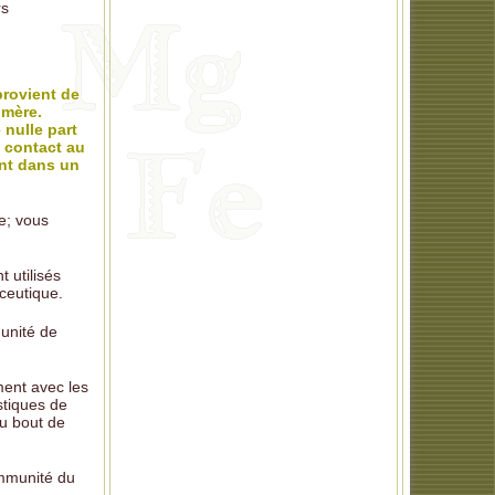
rs
provient de
 mère.
 nulle part
n contact au
nt dans un
e; vous
t utilisés
ceutique.
munité de
ment avec les
stiques de
au bout de
immunité du