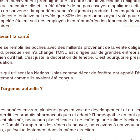
s a effectivement promulgué une loi autorisant la vaccination obligatoi
 lieu contre elle et il a été décidé de ne pas essayer d'appliquer cette
 en souvenez, la «pandémie» ne s'est jamais produite. Les enquêtes
e de cette tentative ont révélé que 80% des personnes ayant voté pour s
ppelée étaient soit des employés bien rémunérés des fabricants de vac
aires.
 avant la santé
de se remplir les poches avec des milliards provenant de la vente obliga
rd, presque rien n'a changé: l'ONU est dirigée par de grandes entrepri
ien qu’il fait, c’est juste la décoration de fenêtre. C'est pourquoi le pré
tuation.
s qui utilisent les Nations Unies comme décor de fenêtre ont appelé l'é
actement comme ils avaient été conçus.
l'urgence actuelle ?
res années environ, plusieurs pays en voie de développement et du ti
interdit les produits pharmaceutiques et adopté l'homéopathie en tant q
l est plus sûr, beaucoup plus efficace et ne coûte qu'une infime fraction
e Donald Trump a pris les rênes du pouvoir, nous avons à nouveau u
is, qui évolue lentement dans la même direction.