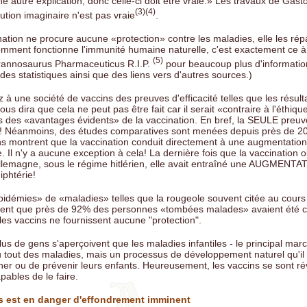
 autre explication, donc celle-ci doit être vraie.» Les travaux de Gas
(3)(4)
ution imaginaire n'est pas vraie
.
ation ne procure aucune «protection» contre les maladies, elle les ré
comment fonctionne l'immunité humaine naturelle, c'est exactement ce à
(5)
yrannosaurus Pharmaceuticus R.I.P.
pour beaucoup plus d'information
es statistiques ainsi que des liens vers d'autres sources.)
 une société de vaccins des preuves d'efficacité telles que les résult
us dira que cela ne peut pas être fait car il serait «contraire à l'éthiqu
des «avantages évidents» de la vaccination. En bref, la SEULE preuve
! Néanmoins, des études comparatives sont menées depuis près de 2
s montrent que la vaccination conduit directement à une augmentatio
e. Il n'y a aucune exception à cela! La dernière fois que la vaccination o
Allemagne, sous le régime hitlérien, elle avait entraîné une AUGMENTA
iphtérie!
épidémies» de «maladies» telles que la rougeole souvent citée au cours
rent que près de 92% des personnes «tombées malades» avaient été 
 les vaccins ne fournissent aucune "protection".
us de gens s'aperçoivent que les maladies infantiles - le principal mar
u tout des maladies, mais un processus de développement naturel qu'il s
 ou de prévenir leurs enfants. Heureusement, les vaccins se sont ré
ables de le faire.
s est en danger d'effondrement imminent