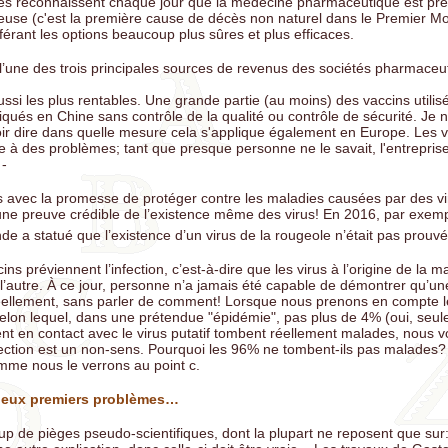
es reconnaissent chaque jour que la médecine pharmaceutique est pres
use (c'est la première cause de décès non naturel dans le Premier M
référant les options beaucoup plus sûres et plus efficaces.
 l’une des trois principales sources de revenus des sociétés pharmaceu
ssi les plus rentables. Une grande partie (au moins) des vaccins utilis
riqués en Chine sans contrôle de la qualité ou contrôle de sécurité. Je n
ir dire dans quelle mesure cela s'applique également en Europe. Les v
e à des problèmes; tant que presque personne ne le savait, l'entreprise
 -
 avec la promesse de protéger contre les maladies causées par des vir
ne preuve crédible de l’existence même des virus! En 2016, par exempl
nde a statué que l’existence d’un virus de la rougeole n’était pas prouv
ns préviennent l’infection, c’est-à-dire que les virus à l’origine de la m
l’autre. À ce jour, personne n’a jamais été capable de démontrer qu’une
réellement, sans parler de comment! Lorsque nous prenons en compte le
 selon lequel, dans une prétendue "épidémie", pas plus de 4% (oui, seu
nt en contact avec le virus putatif tombent réellement malades, nous 
fection est un non-sens. Pourquoi les 96% ne tombent-ils pas malades
omme nous le verrons au point c.
deux premiers problèmes…
p de pièges pseudo-scientifiques, dont la plupart ne reposent que su