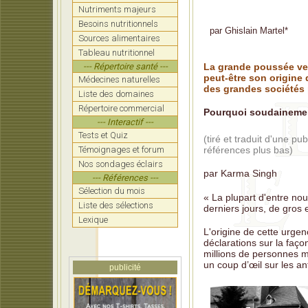
Nutriments majeurs
Une in
infant
Besoins nutritionnels
par
Ghislain Martel
*
Sources alimentaires
Hulsc
Tableau nutritionnel
rappo
--- Répertoire santé ---
La grande poussée ver
Dr Pau
peut-être son origine 
Médecines naturelles
lui a 
des grandes sociétés
Liste des domaines
Tetano
Répertoire commercial
Pourquoi soudainemen
préten
--- Interactif ---
Tests et Quiz
Lalo:
(tiré et traduit d'une pub
pandém
Témoignages et forum
références plus bas)
Nos sondages éclairs
Les vr
par Karma Singh
de mi
--- Références ---
Sélection du mois
Entrev
« La plupart d'entre no
ces pr
Liste des sélections
derniers jours, de gros 
Lexique
L'origine de cette urgen
déclarations sur la faço
millions de personnes mo
un coup d’œil sur les 
publicité