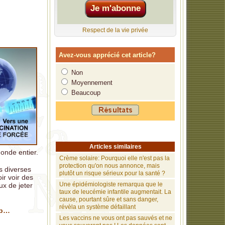
des décès
Respect de la vie privée
uà 112 % par
re santé. On
Avez-vous apprécié cet article?
Non
 les
Moyennement
Beaucoup
es
e autre forme
 de croire en
Articles similaires
monde entier.
Crème solaire: Pourquoi elle n'est pas la
protection qu'on nous annonce, mais
s diverses
plutôt un risque sérieux pour la santé ?
ir voir des
Une épidémiologiste remarqua que le
ux de jeter
taux de leucémie infantile augmentait. La
cause, pourtant sûre et sans danger,
révèla un système défaillant
up…
Les vaccins ne vous ont pas sauvés et ne