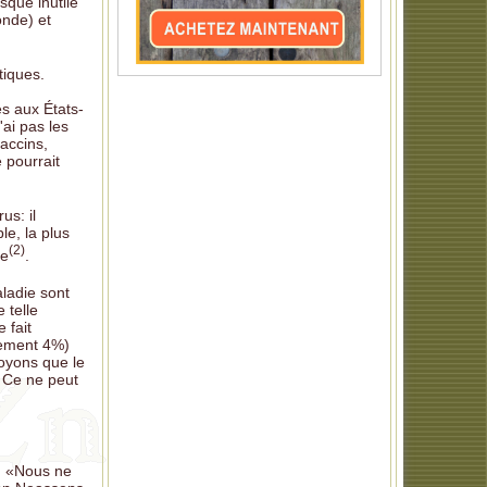
que inutile
onde) et
tiques.
és aux États-
'ai pas les
accins,
 pourrait
us: il
e, la plus
(2)
ée
.
aladie sont
 telle
 fait
lement 4%)
voyons que le
? Ce ne peut
r: «Nous ne