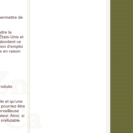
 permettre de
ndre la
États-Unis et
 abordent ce
tion d’emploi
es en raison
roduits
ole et qu’une
 pourriez être
rveilleuse
eur. Ainsi, si
 irréfutable