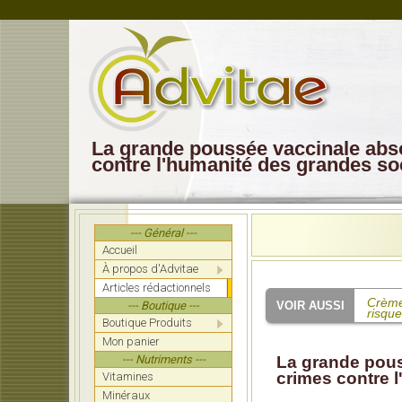
La grande poussée vaccinale abso
contre l'humanité des grandes s
--- Général ---
Accueil
À propos d'Advitae
Articles rédactionnels
Crème 
--- Boutique ---
risque
Boutique Produits
Mon panier
Une é
pourta
--- Nutriments ---
La grande pous
crimes contre 
Vitamines
Les v
formel
Minéraux