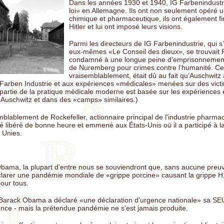
Dans les années 1930 et 1940, IG Farbenindustrie
loi» en Allemagne. Ils ont non seulement opéré
chimique et pharmaceutique, ils ont également fi
Hitler et lui ont imposé leurs visions.
Parmi les directeurs de IG Farbenindustrie, qui s
eux-mêmes «Le Conseil des dieux», se trouvait F
condamné à une longue peine d’emprisonnemen
de Nuremberg pour crimes contre l’humanité. Ce
vraisemblablement, était dû au fait qu’Auschwitz 
G Farben Industrie et aux expériences «médicales» menées sur des vict
artie de la pratique médicale moderne est basée sur les expériences 
à Auschwitz et dans des «camps» similaires.)
mblablement de Rockefeller, actionnaire principal de l'industrie pharma
é libéré de bonne heure et emmené aux États-Unis où il a participé à l
 Unies.
bama, la plupart d’entre nous se souviendront que, sans aucune preuv
éclarer une pandémie mondiale de «grippe porcine» causant la grippe 
pour tous.
 Barack Obama a déclaré «une déclaration d'urgence nationale» sa S
gence - mais la prétendue pandémie ne s'est jamais produite.