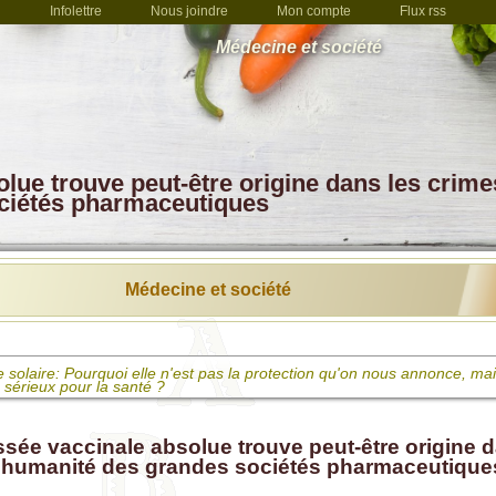
Infolettre
Nous joindre
Mon compte
Flux rss
Médecine et société
lue trouve peut-être origine dans les crime
ociétés pharmaceutiques
Médecine et société
solaire: Pourquoi elle n'est pas la protection qu'on nous annonce, mai
 sérieux pour la santé ?
pidémiologiste remarqua que le taux de leucémie infantile augmentait.
nt sûre et sans danger, révèla un système défaillant
sée vaccinale absolue trouve peut-être origine d
l'humanité des grandes sociétés pharmaceutique
accins ne vous ont pas sauvés et ne vous sauveront pas ! Les données
les, selon les CDC.