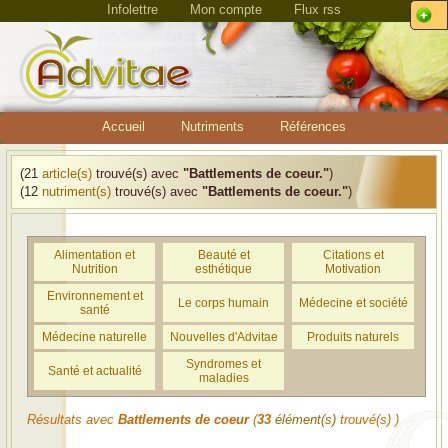
Infolettre
Mon compte
Flux rss
Accueil
Nutriments
Références
(21
article(s)
trouvé(s) avec
"Battlements de coeur."
)
(12
nutriment(s)
trouvé(s) avec
"Battlements de coeur."
)
Alimentation et
Beauté et
Citations et
Nutrition
esthétique
Motivation
Environnement et
Le corps humain
Médecine et société
santé
Médecine naturelle
Nouvelles d'Advitae
Produits naturels
Syndromes et
Santé et actualité
maladies
Résultats avec
Battlements de coeur
(
33
élément(s)
trouvé(s) )