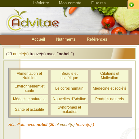
Infolettre
Mon compte
Flux rss
Accueil
Nutriments
Références
(20
article(s)
trouvé(s) avec
"nobel."
)
Alimentation et
Beauté et
Citations et
Nutrition
esthétique
Motivation
Environnement et
Le corps humain
Médecine et société
santé
Médecine naturelle
Nouvelles d'Advitae
Produits naturels
Syndromes et
Santé et actualité
maladies
Résultats avec
nobel
(
20
élément(s)
trouvé(s) )