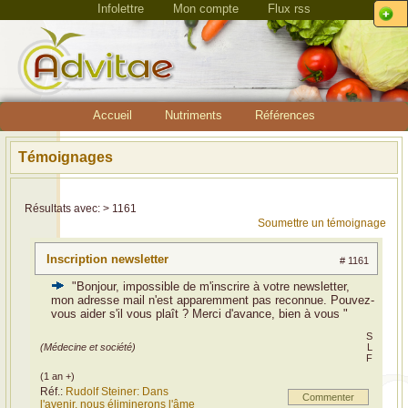
Infolettre
Mon compte
Flux rss
Accueil
Nutriments
Références
Témoignages
Résultats avec: > 1161
Soumettre un témoignage
Inscription newsletter
# 1161
"Bonjour, impossible de m'inscrire à votre newsletter,
mon adresse mail n'est apparemment pas reconnue. Pouvez-
vous aider s'il vous plaît ? Merci d'avance, bien à vous "
S
(Médecine et société)
L
F
(1 an +)
Réf.:
Rudolf Steiner: Dans
Commenter
l'avenir, nous éliminerons l'âme