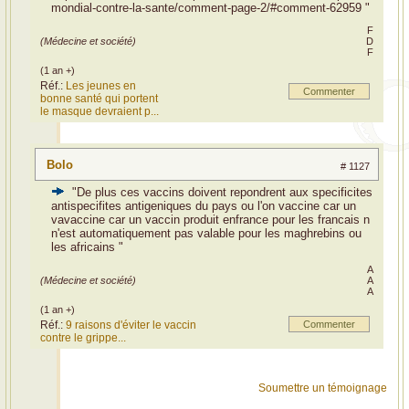
mondial-contre-la-sante/comment-page-2/#comment-62959 "
F
(Médecine et société)
D
F
(1 an +)
Réf.:
Les jeunes en
Commenter
bonne santé qui portent
le masque devraient p...
Bolo
# 1127
"De plus ces vaccins doivent repondrent aux specificites
antispecifites antigeniques du pays ou l'on vaccine car un
vavaccine car un vaccin produit enfrance pour les francais n
n'est automatiquement pas valable pour les maghrebins ou
les africains "
A
(Médecine et société)
A
A
(1 an +)
Réf.:
9 raisons d'éviter le vaccin
Commenter
contre le grippe...
Soumettre un témoignage