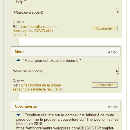
help "
C
(Médecine et société)
P
F
(1 an +)
Réf.:
Les écouvillons pour le
Commenter
dépistage du COVID et la
manière ...
Merci
# 1155
"Merci pour cet excellent résumé "
I
(Médecine et société)
M
F
(1 an +)
Réf.:
L'hécatombe de la grippe
Commenter
espagnole est-elle le résultat d'...
Coronavirus
# 1148
"Excellent résumé sur le coronavirus fabriqué de toute
pièce comme le prouve la couverture du "The Economist" de
décembre 2018 :
https://effondrements.wordpress.com/2012/05/16/complot-