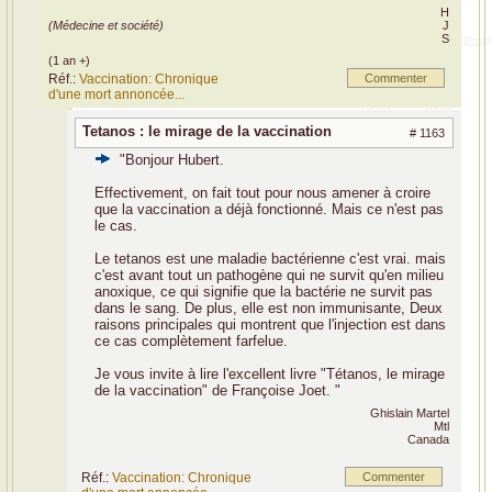
H
(Médecine et société)
J
S
(1 an +)
Réf.:
Vaccination: Chronique
Commenter
d'une mort annoncée...
Tetanos : le mirage de la vaccination
# 1163
"Bonjour Hubert.
Effectivement, on fait tout pour nous amener à croire
que la vaccination a déjà fonctionné. Mais ce n'est pas
le cas.
Le tetanos est une maladie bactérienne c'est vrai. mais
c'est avant tout un pathogène qui ne survit qu'en milieu
anoxique, ce qui signifie que la bactérie ne survit pas
dans le sang. De plus, elle est non immunisante, Deux
raisons principales qui montrent que l'injection est dans
ce cas complètement farfelue.
Je vous invite à lire l'excellent livre "Tétanos, le mirage
de la vaccination" de Françoise Joet. "
Ghislain Martel
Mtl
Canada
Réf.:
Vaccination: Chronique
Commenter