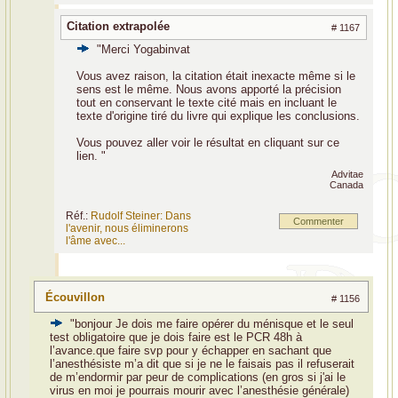
Citation extrapolée
# 1167
"Merci Yogabinvat
Vous avez raison, la citation était inexacte même si le
sens est le même. Nous avons apporté la précision
tout en conservant le texte cité mais en incluant le
texte d'origine tiré du livre qui explique les conclusions.
Vous pouvez aller voir le résultat en cliquant sur ce
lien. "
Advitae
Canada
Réf.:
Rudolf Steiner: Dans
Commenter
l'avenir, nous éliminerons
l'âme avec...
Écouvillon
# 1156
"bonjour Je dois me faire opérer du ménisque et le seul
test obligatoire que je dois faire est le PCR 48h à
l’avance.que faire svp pour y échapper en sachant que
l’anesthésiste m’a dit que si je ne le faisais pas il refuserait
de m’endormir par peur de complications (en gros si j'ai le
virus en moi je pourrais mourir avec l’anesthésie générale)