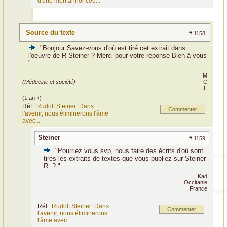
d'une mort annoncée...
Source du texte
# 1158
"Bonjour Savez-vous d'où est tiré cet extrait dans
l'oeuvre de R Steiner ? Merci pour votre réponse Bien à vous
"
M
(Médecine et société)
C
F
(1 an +)
Réf.:
Rudolf Steiner: Dans
Commenter
l'avenir, nous éliminerons l'âme
avec...
Steiner
# 1159
"Pourriez vous svp, nous faire des écrits d'où sont
tirés les extraits de textes que vous publiez sur Steiner
R. ? "
Kad
Occitanie
France
Réf.:
Rudolf Steiner: Dans
Commenter
l'avenir, nous éliminerons
l'âme avec...