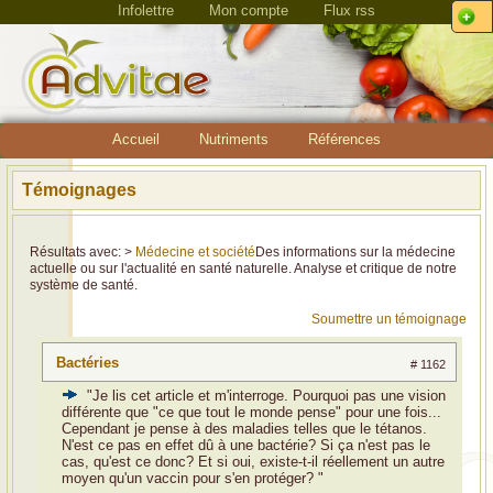
Infolettre
Mon compte
Flux rss
Accueil
Nutriments
Références
Témoignages
Résultats avec: >
Médecine et société
Des informations sur la médecine
actuelle ou sur l'actualité en santé naturelle. Analyse et critique de notre
système de santé.
Soumettre un témoignage
Bactéries
# 1162
"Je lis cet article et m'interroge. Pourquoi pas une vision
différente que "ce que tout le monde pense" pour une fois...
Cependant je pense à des maladies telles que le tétanos.
N'est ce pas en effet dû à une bactérie? Si ça n'est pas le
cas, qu'est ce donc? Et si oui, existe-t-il réellement un autre
moyen qu'un vaccin pour s'en protéger? "