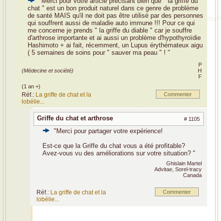
"Merci pour votre article précisant bien que " la griffe du
chat " est un bon produit naturel dans ce genre de problème
de santé MAIS qu'il ne doit pas être utilisé par des personnes
qui souffrent aussi de maladie auto immune !!! Pour ce qui
me concerne je prends " la griffe du diable " car je souffre
d'arthrose importante et ai aussi un problème d'hypothyroïdie
Hashimoto + ai fait, récemment, un Lupus érythémateux aigu
( 5 semaines de soins pour " sauver ma peau " ! "
P
(Médecine et société)
H
F
(1 an +)
Réf.:
La griffe de chat et la
Commenter
lobélie...
Griffe du chat et arthrose
# 1105
"Merci pour partager votre expérience!
Est-ce que la Griffe du chat vous a été profitable?
Avez-vous vu des améliorations sur votre situation? "
Ghislain Martel
Advitae, Sorel-tracy
Canada
Réf.:
La griffe de chat et la
Commenter
lobélie...