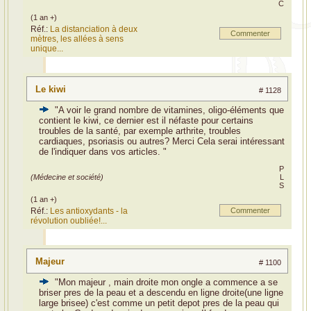
C
(1 an +)
Réf.:
La distanciation à deux
Commenter
mètres, les allées à sens
unique...
Le kiwi
# 1128
"A voir le grand nombre de vitamines, oligo-éléments que
contient le kiwi, ce dernier est il néfaste pour certains
troubles de la santé, par exemple arthrite, troubles
cardiaques, psoriasis ou autres? Merci Cela serai intéressant
de l'indiquer dans vos articles. "
P
(Médecine et société)
L
S
(1 an +)
Réf.:
Les antioxydants - la
Commenter
révolution oubliée!...
Majeur
# 1100
"Mon majeur , main droite mon ongle a commence a se
briser pres de la peau et a descendu en ligne droite(une ligne
large brisee) c'est comme un petit depot pres de la peau qui