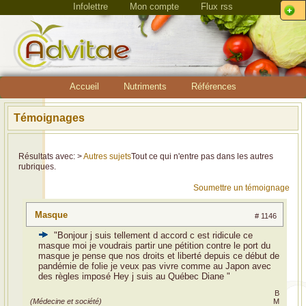
Infolettre
Mon compte
Flux rss
Accueil
Nutriments
Références
Témoignages
Résultats avec: >
Autres sujets
Tout ce qui n'entre pas dans les autres
rubriques.
Soumettre un témoignage
Masque
# 1146
"Bonjour j suis tellement d accord c est ridicule ce
masque moi je voudrais partir une pétition contre le port du
masque je pense que nos droits et liberté depuis ce début de
pandémie de folie je veux pas vivre comme au Japon avec
des règles imposé Hey j suis au Québec Diane "
B
(Médecine et société)
M