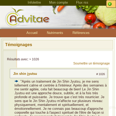
Infolettre
Mon compte
Flux rss
Accueil
Nutriments
Références
Témoignages
Résultats avec: > 1026
Soumettre un témoignage
Jin shin jyutsu
# 1026
"Après un traitement de Jin Shin Jyutsu, je me sens
tellement calme et centrée à l'intérieur. Après des semaines à
me sentir agitée, cela fait beaucoup de bien! Le Jin Shin
Jyutsu est une approche douce, subtile, et à la fois très
profonde et puissante. Je trouve que c'est très nourricier. Je
sens que le Jin Shin Jyutsu m'affecte sur plusieurs niveau:
physiquement, mentalement et spirituellement, et
émotionnellement. Je ne connais pas beaucoup d'approche
corporelle qui touche à l'aspect spirituel de l'être de façon si