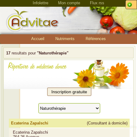
Infolettre
Mon compte
Flux rss
Accueil
Nutriments
Références
17
resultats pour
"Naturothérapie"
Ecaterina Zapalschi
(Consultant à domicile)
Ecaterina Zapalschi
764-26 Avenue